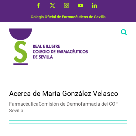
Saltar
Facebook
X
Instagram
YouTube
LinkedIn
al
contenido
Colegio Oficial de Farmacéuticos de Sevilla
Acerca de
María González Velasco
FarmacéuticaComisión de Dermofarmacia del COF
Sevilla
Dermofarmacia