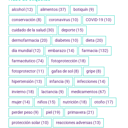
alcohol
(12)
alimentos
(37)
botiquín
(9)
conservación
(8)
coronavirus
(10)
COVID-19
(10)
cuidado de la salud
(30)
deporte
(15)
dermofarmacia
(20)
diabetes
(10)
dieta
(20)
día mundial
(12)
embarazo
(14)
farmacia
(132)
farmacéutico
(74)
fotoprotección
(18)
fotoprotector
(11)
gafas de sol
(8)
gripe
(8)
hipertensión
(13)
infancia
(9)
infecciones
(14)
invierno
(18)
lactancia
(9)
medicamentos
(67)
mujer
(14)
niños
(15)
nutrición
(18)
otoño
(17)
perder peso
(9)
piel
(19)
primavera
(21)
protección solar
(10)
reacciones adversas
(13)