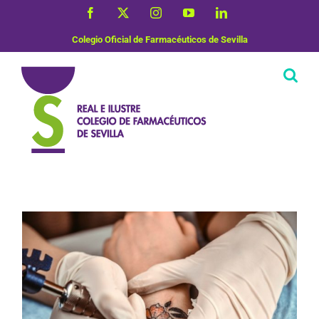
Saltar
Facebook
X
Instagram
YouTube
LinkedIn
al
contenido
Colegio Oficial de Farmacéuticos de Sevilla
Dermofarmacia