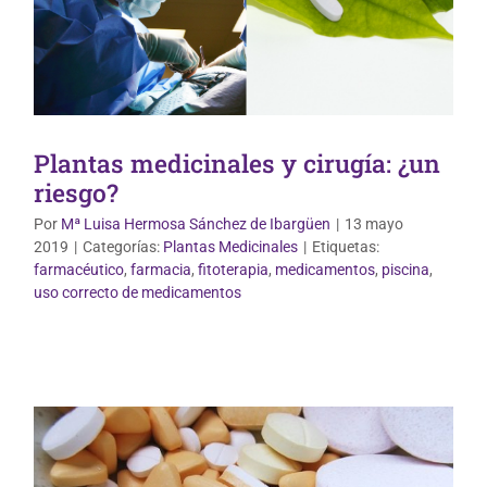
Plantas medicinales y cirugía: ¿un
riesgo?
Por
Mª Luisa Hermosa Sánchez de Ibargüen
|
13 mayo
2019
|
Categorías:
Plantas Medicinales
|
Etiquetas:
farmacéutico
,
farmacia
,
fitoterapia
,
medicamentos
,
piscina
,
uso correcto de medicamentos
Uso correcto de medicamentos