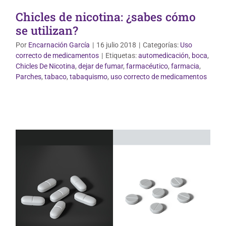
Chicles de nicotina: ¿sabes cómo
se utilizan?
Por
Encarnación García
|
16 julio 2018
|
Categorías:
Uso
correcto de medicamentos
|
Etiquetas:
automedicación
,
boca
,
Chicles De Nicotina
,
dejar de fumar
,
farmacéutico
,
farmacia
,
Uso correcto de medicamentos
Parches
,
tabaco
,
tabaquismo
,
uso correcto de medicamentos