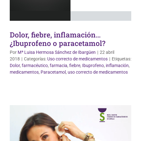
Dolor, fiebre, inflamación…
¿Ibuprofeno o paracetamol?
Por
Mª Luisa Hermosa Sánchez de Ibargüen
|
22 abril
2018
|
Categorías:
Uso correcto de medicamentos
|
Etiquetas:
Dolor
,
farmacéutico
,
farmacia
,
fiebre
,
Ibuprofeno
,
inflamación
,
Óptica y Acústica
medicamentos
,
Paracetamol
,
uso correcto de medicamentos