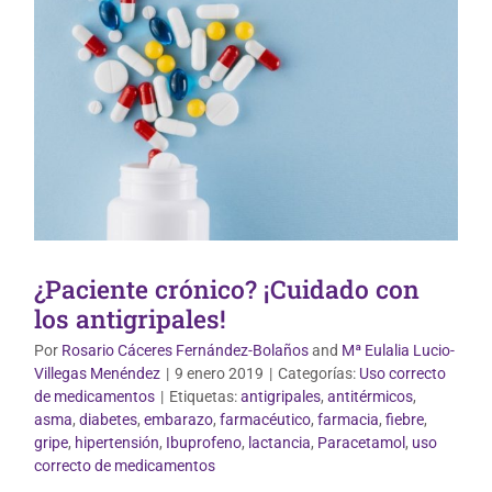
¿Paciente crónico? ¡Cuidado con
los antigripales!
Por
Rosario Cáceres Fernández-Bolaños
and
Mª Eulalia Lucio-
Villegas Menéndez
|
9 enero 2019
|
Categorías:
Uso correcto
de medicamentos
|
Etiquetas:
antigripales
,
antitérmicos
,
asma
,
diabetes
,
embarazo
,
farmacéutico
,
farmacia
,
fiebre
,
gripe
,
hipertensión
,
Ibuprofeno
,
lactancia
,
Paracetamol
,
uso
Uso correcto de medicamentos
correcto de medicamentos