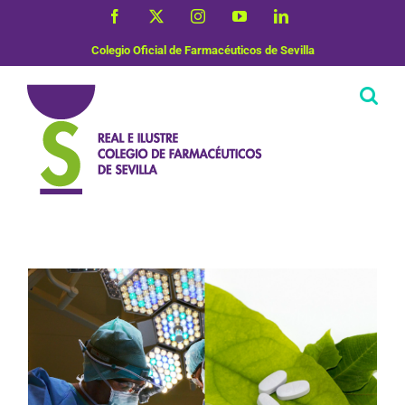
Saltar
Facebook
X
Instagram
YouTube
LinkedIn
al
contenido
Colegio Oficial de Farmacéuticos de Sevilla
Plantas Medicinales