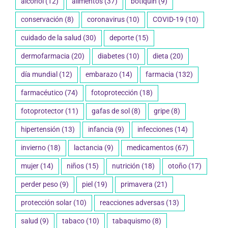
alcohol
(12)
alimentos
(37)
botiquín
(9)
conservación
(8)
coronavirus
(10)
COVID-19
(10)
cuidado de la salud
(30)
deporte
(15)
dermofarmacia
(20)
diabetes
(10)
dieta
(20)
día mundial
(12)
embarazo
(14)
farmacia
(132)
farmacéutico
(74)
fotoprotección
(18)
fotoprotector
(11)
gafas de sol
(8)
gripe
(8)
hipertensión
(13)
infancia
(9)
infecciones
(14)
invierno
(18)
lactancia
(9)
medicamentos
(67)
mujer
(14)
niños
(15)
nutrición
(18)
otoño
(17)
perder peso
(9)
piel
(19)
primavera
(21)
protección solar
(10)
reacciones adversas
(13)
salud
(9)
tabaco
(10)
tabaquismo
(8)