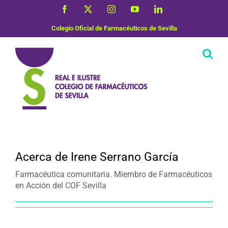
Saltar
Facebook
X
Instagram
YouTube
LinkedIn
al
contenido
Colegio Oficial de Farmacéuticos de Sevilla
Acerca de
Irene Serrano García
Farmacéutica comunitaria. Miembro de Farmacéuticos
en Acción del COF Sevilla
Vacunas