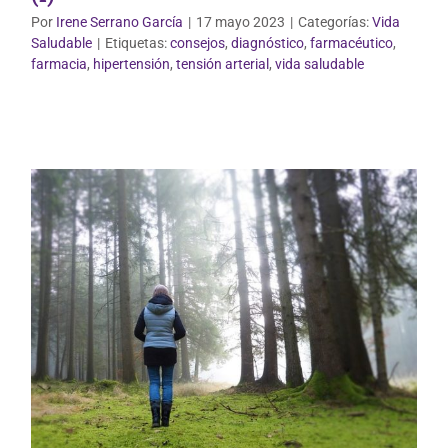
Por
Irene Serrano García
|
17 mayo 2023
|
Categorías:
Vida
Saludable
|
Etiquetas:
consejos
,
diagnóstico
,
farmacéutico
,
Salud de la mujer
Sin categoría
farmacia
,
hipertensión
,
tensión arterial
,
vida saludable