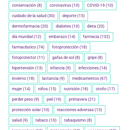
conservación
(8)
coronavirus
(10)
COVID-19
(10)
cuidado de la salud
(30)
deporte
(15)
dermofarmacia
(20)
diabetes
(10)
dieta
(20)
día mundial
(12)
embarazo
(14)
farmacia
(132)
farmacéutico
(74)
fotoprotección
(18)
fotoprotector
(11)
gafas de sol
(8)
gripe
(8)
hipertensión
(13)
infancia
(9)
infecciones
(14)
invierno
(18)
lactancia
(9)
medicamentos
(67)
mujer
(14)
niños
(15)
nutrición
(18)
otoño
(17)
perder peso
(9)
piel
(19)
primavera
(21)
protección solar
(10)
reacciones adversas
(13)
salud
(9)
tabaco
(10)
tabaquismo
(8)