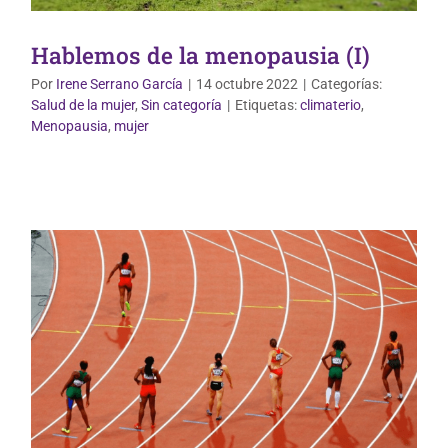
Hablemos de la menopausia (I)
Por
Irene Serrano García
|
14 octubre 2022
|
Categorías:
Salud de la mujer
,
Sin categoría
|
Etiquetas:
climaterio
,
Salud de la mujer
Vida Saludable
Menopausia
,
mujer