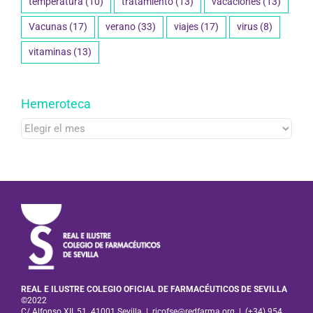
temperatura
(10)
tratamiento
(13)
vacaciones
(13)
Vacunas
(17)
verano
(33)
viajes
(17)
virus
(8)
vitaminas
(13)
Hemeroteca
Hemeroteca
REAL E ILUSTRE COLEGIO OFICIAL DE FARMACÉUTICOS DE SEVILLA
©2022
C/ Alfonso XII, 51. 41001 Sevilla
|
ricofse@redfarma.org
|
(+34) 954