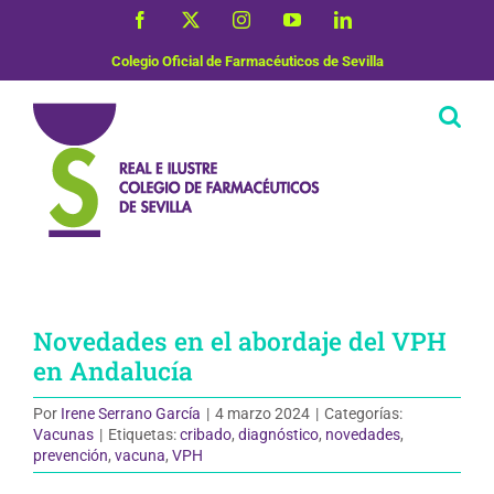
Saltar
Facebook
X
Instagram
YouTube
LinkedIn
al
contenido
Colegio Oficial de Farmacéuticos de Sevilla
Novedades en el abordaje del VPH
en Andalucía
Por
Irene Serrano García
|
4 marzo 2024
|
Categorías:
Vacunas
|
Etiquetas:
cribado
,
diagnóstico
,
novedades
,
prevención
,
vacuna
,
VPH