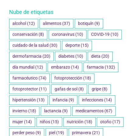
Nube de etiquetas
alcohol
(12)
alimentos
(37)
botiquín
(9)
conservación
(8)
coronavirus
(10)
COVID-19
(10)
cuidado de la salud
(30)
deporte
(15)
dermofarmacia
(20)
diabetes
(10)
dieta
(20)
día mundial
(12)
embarazo
(14)
farmacia
(132)
farmacéutico
(74)
fotoprotección
(18)
fotoprotector
(11)
gafas de sol
(8)
gripe
(8)
hipertensión
(13)
infancia
(9)
infecciones
(14)
invierno
(18)
lactancia
(9)
medicamentos
(67)
mujer
(14)
niños
(15)
nutrición
(18)
otoño
(17)
perder peso
(9)
piel
(19)
primavera
(21)