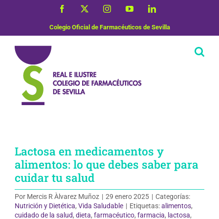
Saltar
Facebook
X
Instagram
YouTube
LinkedIn
al
contenido
Colegio Oficial de Farmacéuticos de Sevilla
Lactosa en medicamentos y
alimentos: lo que debes saber para
cuidar tu salud
Por
Mercis R Àlvarez Muñoz
|
29 enero 2025
|
Categorías:
Nutrición y Dietética
,
Vida Saludable
|
Etiquetas:
alimentos
,
cuidado de la salud
,
dieta
,
farmacéutico
,
farmacia
,
lactosa
,