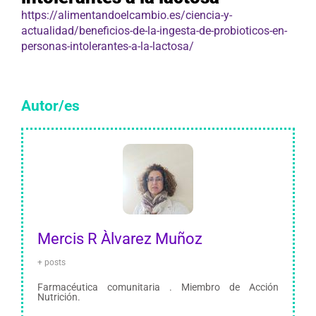
https://alimentandoelcambio.es/ciencia-y-
actualidad/beneficios-de-la-ingesta-de-probioticos-en-
personas-intolerantes-a-la-lactosa/
Autor/es
Mercis R Àlvarez Muñoz
+ posts
Farmacéutica comunitaria . Miembro de Acción
Nutrición.