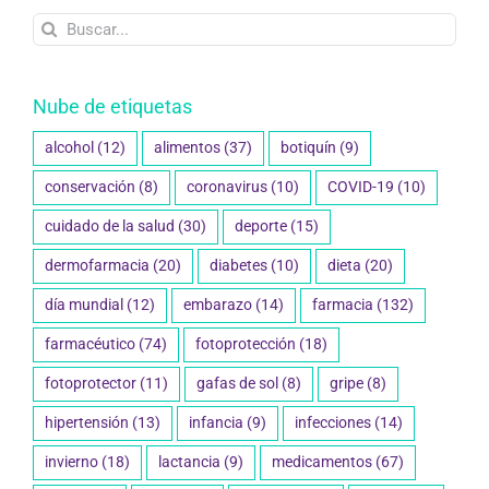
Buscar:
Nube de etiquetas
alcohol
(12)
alimentos
(37)
botiquín
(9)
conservación
(8)
coronavirus
(10)
COVID-19
(10)
cuidado de la salud
(30)
deporte
(15)
dermofarmacia
(20)
diabetes
(10)
dieta
(20)
día mundial
(12)
embarazo
(14)
farmacia
(132)
farmacéutico
(74)
fotoprotección
(18)
fotoprotector
(11)
gafas de sol
(8)
gripe
(8)
hipertensión
(13)
infancia
(9)
infecciones
(14)
invierno
(18)
lactancia
(9)
medicamentos
(67)