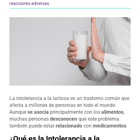
reacciones adversas
Ver
imagen
más
grande
La intolerancia a la lactosa es un trastorno común que
afecta a millones de personas en todo el mundo.
Aunque
se asocia
principalmente con los
alimentos
,
muchas personas
desconocen
que este problema
también puede estar
relacionado
con
medicamentos
.
¿Qué es la Intolerancia a la