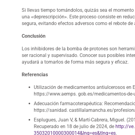
Si llevas tiempo tomándolos, quizás sea el momento 
una «deprescripción». Este proceso consiste en reduc
segura, evitando efectos adversos como el rebote de 
Conclusión
Los inhibidores de la bomba de protones son herramie
ser racional y supervisado. Conocer sus posibles inte
ayudará a tomarlos de forma más segura y eficaz.
Referencias
Utilización de medicamentos antiulcerosos en 
https://www.aemps. gob.es/medicamentos-de-
Adecuación farmacoterapéutica: Recomendacion
https://sanidad. castillalamancha.es/profesio
Esplugues, Juan V, & Martí-Cabrera, Miguel. (20
Recuperado en 18 de julio de 2024, de
http://ve
35032010000300014&lng=es&tlng=es
.