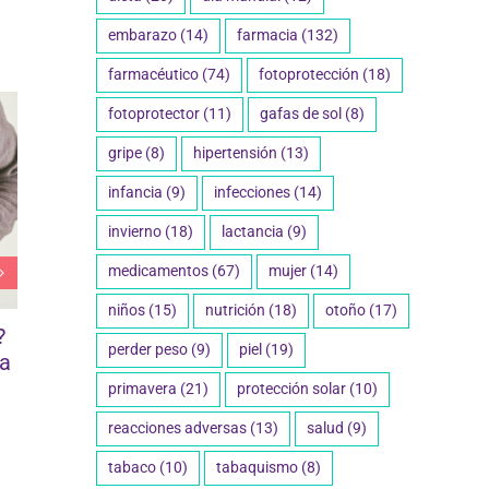
embarazo
(14)
farmacia
(132)
farmacéutico
(74)
fotoprotección
(18)
fotoprotector
(11)
gafas de sol
(8)
gripe
(8)
hipertensión
(13)
infancia
(9)
infecciones
(14)
invierno
(18)
lactancia
(9)
medicamentos
(67)
mujer
(14)
niños
(15)
nutrición
(18)
otoño
(17)
?
perder peso
(9)
piel
(19)
la
primavera
(21)
protección solar
(10)
reacciones adversas
(13)
salud
(9)
tabaco
(10)
tabaquismo
(8)