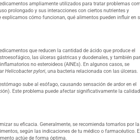
medicamentos ampliamente utilizados para tratar problemas co
 uso prolongado y sus interacciones con ciertos nutrientes y
te explicamos cómo funcionan, qué alimentos pueden influir en 
edicamentos que reducen la cantidad de ácido que produce el
stroesofágico, las úlceras gástricas y duodenales, y también pa
inflamatorios no esteroideos (AINEs). En algunos casos, se
car
Helicobacter pylori
, una bacteria relacionada con las úlceras.
l estómago sube al esófago, causando sensación de ardor en el
ción). Este problema puede afectar significativamente la calidad
mizar su eficacia. Generalmente, se recomienda tomarlos por la
imentos, según las indicaciones de tu médico o farmacéutico. E
amento actúe de forma óptima.