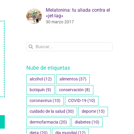
Melatonina: tu aliada contra el
«jet-lag»
30 marzo 2017
Buscar:
Nube de etiquetas
alcohol
(12)
alimentos
(37)
botiquín
(9)
conservación
(8)
coronavirus
(10)
COVID-19
(10)
cuidado de la salud
(30)
deporte
(15)
edIn
WhatsApp
dermofarmacia
(20)
diabetes
(10)
dieta
(20)
día mundial
(12)