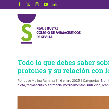
Saltar
Facebook
X
Instagram
YouTube
LinkedIn
al
contenido
Todo lo que debes saber sob
protones y su relación con 
Por
Jose Molina Ramírez
|
16 enero 2025
|
Categorías:
Nutri
dieta
,
farmacéutico
,
farmacia
,
medicamentos
,
nutrición
,
reac
Ver
imagen
más