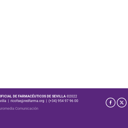
 OFICIAL DE FARMACÉUTICOS DE SEVILLA
©2022
villa
|
ricofse@redfarma.org
|
(+34) 954 97 96 00
uromedia Comunicación