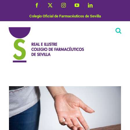
Saltar
Facebook
X
Instagram
YouTube
LinkedIn
al
contenido
Colegio Oficial de Farmacéuticos de Sevilla
Vida Saludable