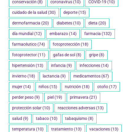
conservación
(8)
coronavirus
(10)
COVID-19
(10)
cuidado de la salud
(30)
deporte
(15)
dermofarmacia
(20)
diabetes
(10)
dieta
(20)
día mundial
(12)
embarazo
(14)
farmacia
(132)
farmacéutico
(74)
fotoprotección
(18)
fotoprotector
(11)
gafas de sol
(8)
gripe
(8)
hipertensión
(13)
infancia
(9)
infecciones
(14)
invierno
(18)
lactancia
(9)
medicamentos
(67)
mujer
(14)
niños
(15)
nutrición
(18)
otoño
(17)
perder peso
(9)
piel
(19)
primavera
(21)
protección solar
(10)
reacciones adversas
(13)
salud
(9)
tabaco
(10)
tabaquismo
(8)
temperatura
(10)
tratamiento
(13)
vacaciones
(13)