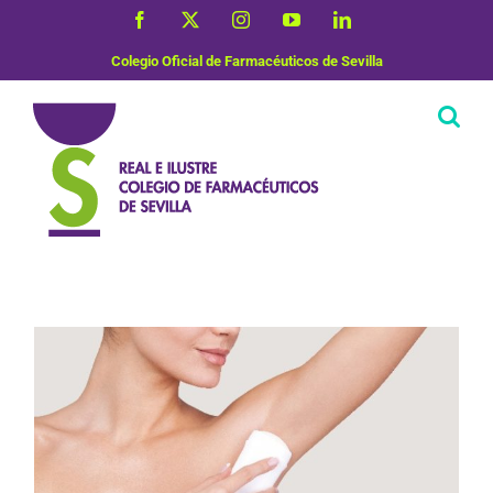
Saltar
Facebook
X
Instagram
YouTube
LinkedIn
al
contenido
Colegio Oficial de Farmacéuticos de Sevilla
Dermofarmacia