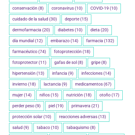
conservación
(8)
coronavirus
(10)
COVID-19
(10)
cuidado de la salud
(30)
deporte
(15)
dermofarmacia
(20)
diabetes
(10)
dieta
(20)
día mundial
(12)
embarazo
(14)
farmacia
(132)
farmacéutico
(74)
fotoprotección
(18)
fotoprotector
(11)
gafas de sol
(8)
gripe
(8)
hipertensión
(13)
infancia
(9)
infecciones
(14)
invierno
(18)
lactancia
(9)
medicamentos
(67)
mujer
(14)
niños
(15)
nutrición
(18)
otoño
(17)
perder peso
(9)
piel
(19)
primavera
(21)
protección solar
(10)
reacciones adversas
(13)
salud
(9)
tabaco
(10)
tabaquismo
(8)