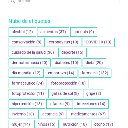
Nube de etiquetas
alcohol
(12)
alimentos
(37)
botiquín
(9)
conservación
(8)
coronavirus
(10)
COVID-19
(10)
cuidado de la salud
(30)
deporte
(15)
dermofarmacia
(20)
diabetes
(10)
dieta
(20)
día mundial
(12)
embarazo
(14)
farmacia
(132)
farmacéutico
(74)
fotoprotección
(18)
fotoprotector
(11)
gafas de sol
(8)
gripe
(8)
hipertensión
(13)
infancia
(9)
infecciones
(14)
invierno
(18)
lactancia
(9)
medicamentos
(67)
mujer
(14)
niños
(15)
nutrición
(18)
otoño
(17)