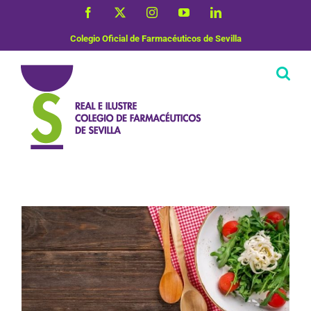
Saltar
Facebook
X
Instagram
YouTube
LinkedIn
al
contenido
Colegio Oficial de Farmacéuticos de Sevilla
Nutrición y Dietética