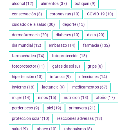
alcohol
(12)
alimentos
(37)
botiquín
(9)
conservación
(8)
coronavirus
(10)
COVID-19
(10)
cuidado de la salud
(30)
deporte
(15)
dermofarmacia
(20)
diabetes
(10)
dieta
(20)
día mundial
(12)
embarazo
(14)
farmacia
(132)
farmacéutico
(74)
fotoprotección
(18)
fotoprotector
(11)
gafas de sol
(8)
gripe
(8)
hipertensión
(13)
infancia
(9)
infecciones
(14)
invierno
(18)
lactancia
(9)
medicamentos
(67)
mujer
(14)
niños
(15)
nutrición
(18)
otoño
(17)
perder peso
(9)
piel
(19)
primavera
(21)
protección solar
(10)
reacciones adversas
(13)
salud
(9)
tabaco
(10)
tabaquismo
(8)