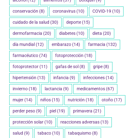
alcohol
(12)
alimentos
(37)
botiquín
(9)
conservación
(8)
coronavirus
(10)
COVID-19
(10)
cuidado de la salud
(30)
deporte
(15)
dermofarmacia
(20)
diabetes
(10)
dieta
(20)
día mundial
(12)
embarazo
(14)
farmacia
(132)
farmacéutico
(74)
fotoprotección
(18)
fotoprotector
(11)
gafas de sol
(8)
gripe
(8)
hipertensión
(13)
infancia
(9)
infecciones
(14)
invierno
(18)
lactancia
(9)
medicamentos
(67)
mujer
(14)
niños
(15)
nutrición
(18)
otoño
(17)
perder peso
(9)
piel
(19)
primavera
(21)
protección solar
(10)
reacciones adversas
(13)
salud
(9)
tabaco
(10)
tabaquismo
(8)