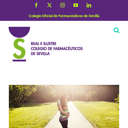
Saltar
Facebook
X
Instagram
YouTube
LinkedIn
al
contenido
Colegio Oficial de Farmacéuticos de Sevilla
Nutrición y Dietética