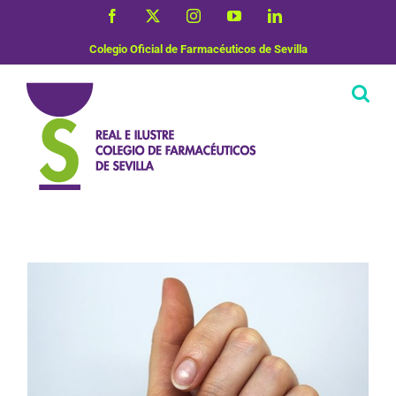
Saltar
Facebook
X
Instagram
YouTube
LinkedIn
al
contenido
Colegio Oficial de Farmacéuticos de Sevilla
Dermofarmacia