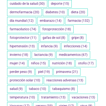
cuidado de la salud
(30)
deporte
(15)
dermofarmacia
(20)
diabetes
(10)
dieta
(20)
día mundial
(12)
embarazo
(14)
farmacia
(132)
farmacéutico
(74)
fotoprotección
(18)
fotoprotector
(11)
gafas de sol
(8)
gripe
(8)
hipertensión
(13)
infancia
(9)
infecciones
(14)
invierno
(18)
lactancia
(9)
medicamentos
(67)
mujer
(14)
niños
(15)
nutrición
(18)
otoño
(17)
perder peso
(9)
piel
(19)
primavera
(21)
protección solar
(10)
reacciones adversas
(13)
salud
(9)
tabaco
(10)
tabaquismo
(8)
temperatura
(10)
tratamiento
(13)
vacaciones
(13)
Vacunas
(17)
verano
(33)
viajes
(17)
virus
(8)