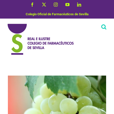
Saltar
Facebook
X
Instagram
YouTube
LinkedIn
al
contenido
Colegio Oficial de Farmacéuticos de Sevilla
Nutrición y Dietética