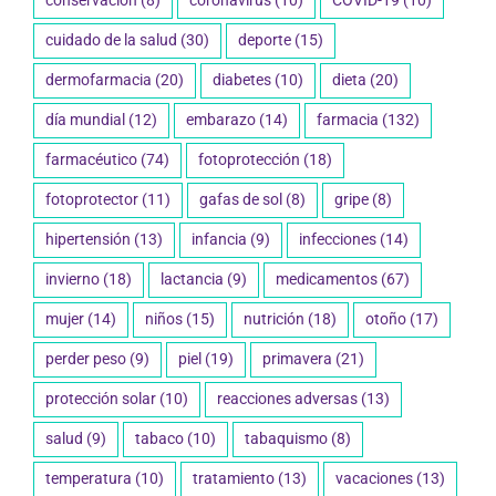
conservación
(8)
coronavirus
(10)
COVID-19
(10)
cuidado de la salud
(30)
deporte
(15)
dermofarmacia
(20)
diabetes
(10)
dieta
(20)
día mundial
(12)
embarazo
(14)
farmacia
(132)
farmacéutico
(74)
fotoprotección
(18)
fotoprotector
(11)
gafas de sol
(8)
gripe
(8)
hipertensión
(13)
infancia
(9)
infecciones
(14)
invierno
(18)
lactancia
(9)
medicamentos
(67)
mujer
(14)
niños
(15)
nutrición
(18)
otoño
(17)
perder peso
(9)
piel
(19)
primavera
(21)
protección solar
(10)
reacciones adversas
(13)
salud
(9)
tabaco
(10)
tabaquismo
(8)
temperatura
(10)
tratamiento
(13)
vacaciones
(13)