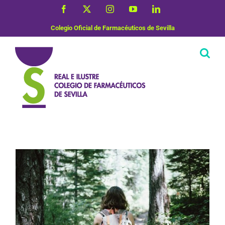
Saltar
Facebook
X
Instagram
YouTube
LinkedIn
al
contenido
Colegio Oficial de Farmacéuticos de Sevilla
Vida Saludable