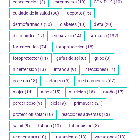
conservación
(8)
coronavirus
(10)
COVID-19
(10)
cuidado de la salud
(30)
deporte
(15)
dermofarmacia
(20)
diabetes
(10)
dieta
(20)
día mundial
(12)
embarazo
(14)
farmacia
(132)
farmacéutico
(74)
fotoprotección
(18)
fotoprotector
(11)
gafas de sol
(8)
gripe
(8)
hipertensión
(13)
infancia
(9)
infecciones
(14)
invierno
(18)
lactancia
(9)
medicamentos
(67)
mujer
(14)
niños
(15)
nutrición
(18)
otoño
(17)
perder peso
(9)
piel
(19)
primavera
(21)
protección solar
(10)
reacciones adversas
(13)
salud
(9)
tabaco
(10)
tabaquismo
(8)
temperatura
(10)
tratamiento
(13)
vacaciones
(13)