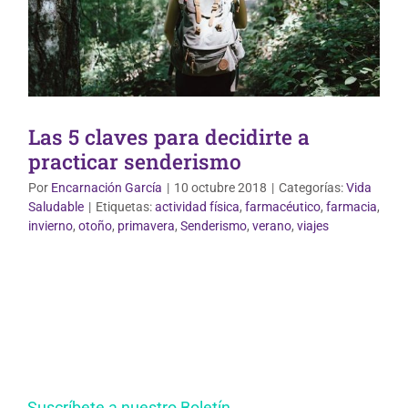
Las 5 claves para decidirte a
practicar senderismo
Por
Encarnación García
|
10 octubre 2018
|
Categorías:
Vida
Saludable
|
Etiquetas:
actividad física
,
farmacéutico
,
farmacia
,
invierno
,
otoño
,
primavera
,
Senderismo
,
verano
,
viajes
Suscríbete a nuestro Boletín