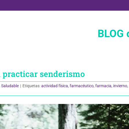
BLOG d
a practicar senderismo
 Saludable
|
Etiquetas:
actividad física
,
farmacéutico
,
farmacia
,
invierno
,