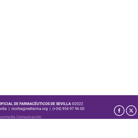
 OFICIAL DE FARMACÉUTICOS DE SEVILLA
©2022
villa
|
ricofse@redfarma.org
|
(+34) 954 97 96 00
uromedia Comunicación