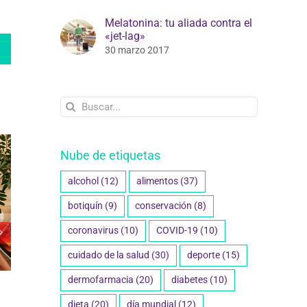
Melatonina: tu aliada contra el
«jet-lag»
edIn
WhatsApp
30 marzo 2017
Buscar:
Nube de etiquetas
alcohol
(12)
alimentos
(37)
botiquín
(9)
conservación
(8)
coronavirus
(10)
COVID-19
(10)
cuidado de la salud
(30)
deporte
(15)
dermofarmacia
(20)
diabetes
(10)
en medicamentos y
Salud Sexual: El rol del
: lo que debes
farmacéutico en la
dieta
(20)
día mundial
(12)