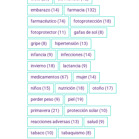
a cuidar tu salud
educación y prevención
embarazo
(14)
farmacia
(132)
5
27 enero 2025
farmacéutico
(74)
fotoprotección
(18)
fotoprotector
(11)
gafas de sol
(8)
gripe
(8)
hipertensión
(13)
infancia
(9)
infecciones
(14)
invierno
(18)
lactancia
(9)
medicamentos
(67)
mujer
(14)
niños
(15)
nutrición
(18)
otoño
(17)
perder peso
(9)
piel
(19)
primavera
(21)
protección solar
(10)
reacciones adversas
(13)
salud
(9)
tabaco
(10)
tabaquismo
(8)