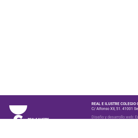
REAL E ILUSTRE COLEGIO
C/ Alfonso XII, 51. 41001 Se
Diseño y desarrollo web
:
E