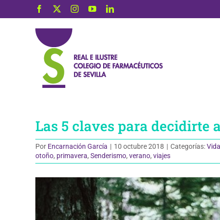
Saltar
Facebook
X
Instagram
YouTube
LinkedIn
al
contenido
Las 5 claves para decidirte 
Por
Encarnación García
|
10 octubre 2018
|
Categorías:
Vida
otoño
,
primavera
,
Senderismo
,
verano
,
viajes
Ver
imagen
más
grande