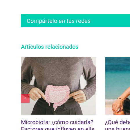
Compártelo en tus redes
Artículos relacionados
iota: ¿cómo cuidarla?
¿Qué debemos saber pa
es que influyen en ella
una buena protección so