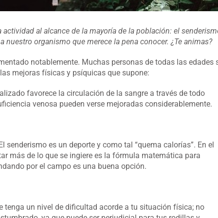
 actividad al alcance de la mayoría de la población: el senderis
s a nuestro organismo que merece la pena conocer. ¿Te animas?
aumentado notablemente. Muchas personas de todas las edades 
 las mejoras físicas y psíquicas que supone:
realizado favorece la circulación de la sangre a través de todo
suficiencia venosa pueden verse mejoradas considerablemente.
 El senderismo es un deporte y como tal “quema calorías”. En el
tar más de lo que se ingiere es la fórmula matemática para
 andando por el campo es una buena opción.
tenga un nivel de dificultad acorde a tu situación física; no
stumbrado, ya que puede ser perjudicial para tus rodillas y