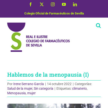
Saltar
Facebook
X
Instagram
YouTube
LinkedIn
al
contenido
Colegio Oficial de Farmacéuticos de Sevilla
Hablemos de la menopausia (I)
Por
Irene Serrano García
|
14 octubre 2022
|
Categorías:
Salud de la mujer
,
Sin categoría
|
Etiquetas:
climaterio
,
Menopausia
,
mujer
Ver