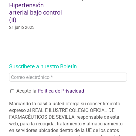
Suscríbete a nuestro Boletín
Acepto la
Política de Privacidad
Marcando la casilla usted otorga su consentimiento
expreso al REAL E ILUSTRE COLEGIO OFICIAL DE
FARMACÉUTICOS DE SEVILLA, responsable de esta
web, para la recogida, tratamiento y almacenamiento
en servidores ubicados dentro de la UE de los datos
personales que proporciona en el presente formulario,
exclusivamente con el fin de enviarle notificaciones de
nuevas publicaciones en su Blog. Puede ejercer sus
derechos de acceso, rectificación, limitación y
supresión de datos en
ricofse@redfarma.org
y