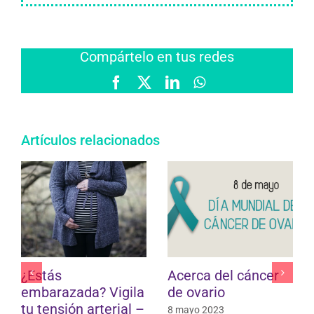
Compártelo en tus redes
Facebook
X
LinkedIn
WhatsApp
Artículos relacionados
Hablemos de la
Mejora tu salud en
menopausia (IV)
otoño
20 marzo 2023
4 noviembre 2022