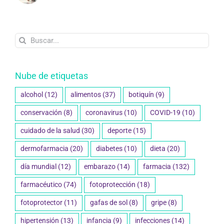
Nube de etiquetas
alcohol
(12)
alimentos
(37)
botiquín
(9)
conservación
(8)
coronavirus
(10)
COVID-19
(10)
cuidado de la salud
(30)
deporte
(15)
dermofarmacia
(20)
diabetes
(10)
dieta
(20)
día mundial
(12)
embarazo
(14)
farmacia
(132)
farmacéutico
(74)
fotoprotección
(18)
fotoprotector
(11)
gafas de sol
(8)
gripe
(8)
hipertensión
(13)
infancia
(9)
infecciones
(14)
invierno
(18)
lactancia
(9)
medicamentos
(67)
mujer
(14)
niños
(15)
nutrición
(18)
otoño
(17)