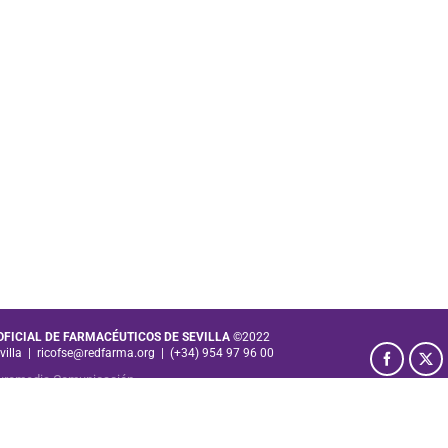
 OFICIAL DE FARMACÉUTICOS DE SEVILLA
©2022
villa
|
ricofse@redfarma.org
|
(+34) 954 97 96 00
uromedia Comunicación