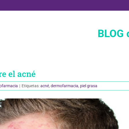
BLOG d
re el acné
ofarmacia
|
Etiquetas:
acné
,
dermofarmacia
,
piel grasa