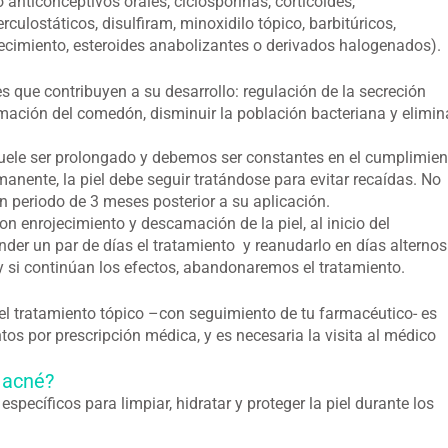
nticonceptivos orales, ciclosporinas, corticoides,
erculostáticos, disulfiram, minoxidilo tópico, barbitúricos,
cimiento, esteroides anabolizantes o derivados halogenados).
es que contribuyen a su desarrollo: regulación de la secreción
ormación del comedón, disminuir la población bacteriana y elimin
 suele ser prolongado y debemos ser constantes en el cumplimien
manente, la piel debe seguir tratándose para evitar recaídas. No
n periodo de 3 meses posterior a su aplicación.
con enrojecimiento y descamación de la piel, al inicio del
der un par de días el tratamiento y reanudarlo en días alternos
 si continúan los efectos, abandonaremos el tratamiento.
el tratamiento tópico –con seguimiento de tu farmacéutico- es
tos por prescripción médica, y es necesaria la visita al médico
 acné?
específicos para limpiar, hidratar y proteger la piel durante los