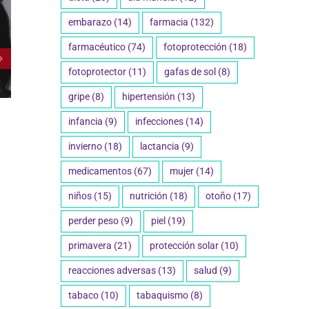
embarazo
(14)
farmacia
(132)
farmacéutico
(74)
fotoprotección
(18)
fotoprotector
(11)
gafas de sol
(8)
gripe
(8)
hipertensión
(13)
¿Qué debemos saber para
Cáncer de pi
infancia
(9)
infecciones
(14)
una buena protección solar?
fotoprotecci
invierno
(18)
lactancia
(9)
30 junio 2023
26 mayo 2023
medicamentos
(67)
mujer
(14)
niños
(15)
nutrición
(18)
otoño
(17)
perder peso
(9)
piel
(19)
primavera
(21)
protección solar
(10)
reacciones adversas
(13)
salud
(9)
tabaco
(10)
tabaquismo
(8)