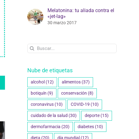
Melatonina: tu aliada contra el
«jet-lag»
30 marzo 2017
Buscar:
Nube de etiquetas
edIn
WhatsApp
alcohol
(12)
alimentos
(37)
botiquín
(9)
conservación
(8)
coronavirus
(10)
COVID-19
(10)
cuidado de la salud
(30)
deporte
(15)
dermofarmacia
(20)
diabetes
(10)
dieta
(20)
día mundial
(12)