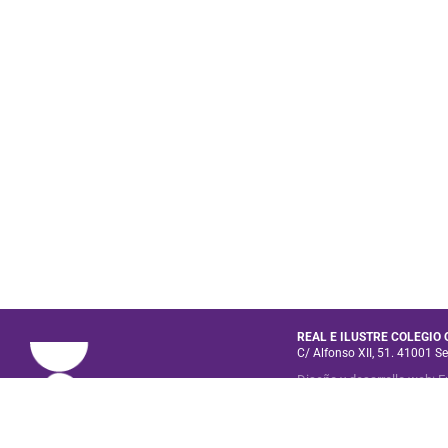
REAL E ILUSTRE COLEGIO
C/ Alfonso XII, 51. 41001 Se
Diseño y desarrollo web
:
E