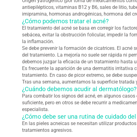
Origen yatrogénico (por toma de medicamentos como a
antiepilépticos, vitaminas B12 y B6, sales de litio, tub
imipramina, hormonas androgénicas, hormona del cre
¿Cómo podemos tratar el acné?
El tratamiento del acné se basa en corregir los factor
sebácea, evitar la obstrucción folicular, impedir la f
la inflamación.
Se debe prevenir la formación de cicatrices. El acné
del tratamiento. La mejoría no suele ser rápida ni per
debemos juzgar la eficacia de un tratamiento hasta u
Es frecuente la aparición de una dermatitis irritativa 
tratamiento. En caso de picor extremo, se debe suspen
Tras una semana, aumentamos la superficie tratada y
¿Cuándo debemos acudir al dermatólogo?
Para combatir los signos del acné, en algunos casos 
suficiente, pero en otros se debe recurrir a medicamen
especialista.
¿Cómo debe ser una rutina de cuidado del
En las pieles acneicas se necesitan utilizar productos 
tratamientos agresivos.