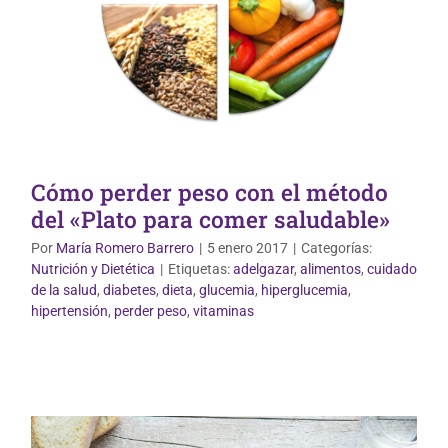
Cómo perder peso con el método
del «Plato para comer saludable»
Por
María Romero Barrero
|
5 enero 2017
|
Categorías:
Nutrición y Dietética
|
Etiquetas:
adelgazar
,
alimentos
,
cuidado
de la salud
,
diabetes
,
dieta
,
glucemia
,
hiperglucemia
,
Nutrición y Dietética
hipertensión
,
perder peso
,
vitaminas