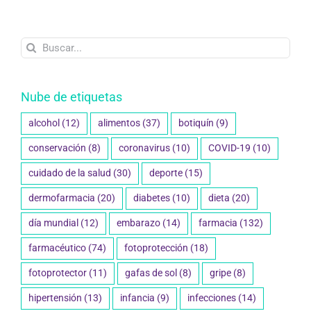
Buscar:
Nube de etiquetas
alcohol
(12)
alimentos
(37)
botiquín
(9)
conservación
(8)
coronavirus
(10)
COVID-19
(10)
cuidado de la salud
(30)
deporte
(15)
dermofarmacia
(20)
diabetes
(10)
dieta
(20)
día mundial
(12)
embarazo
(14)
farmacia
(132)
farmacéutico
(74)
fotoprotección
(18)
fotoprotector
(11)
gafas de sol
(8)
gripe
(8)
hipertensión
(13)
infancia
(9)
infecciones
(14)