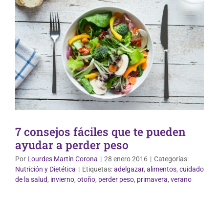
7 consejos fáciles que te pueden
ayudar a perder peso
Por
Lourdes Martín Corona
|
28 enero 2016
|
Categorías:
Nutrición y Dietética
|
Etiquetas:
adelgazar
,
alimentos
,
cuidado
Plantas Medicinales
de la salud
,
invierno
,
otoño
,
perder peso
,
primavera
,
verano