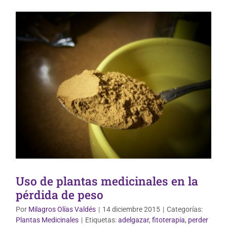
Uso de plantas medicinales en la
pérdida de peso
Por
Milagros Olías Valdés
|
14 diciembre 2015
|
Categorías:
Plantas Medicinales
|
Etiquetas:
adelgazar
,
fitoterapia
,
perder