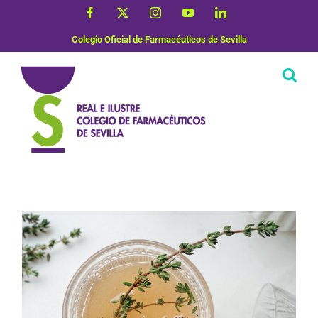
Saltar
Facebook
X
Instagram
YouTube
LinkedIn
al
contenido
Colegio Oficial de Farmacéuticos de Sevilla
Plantas Medicinales
Vida Saludable