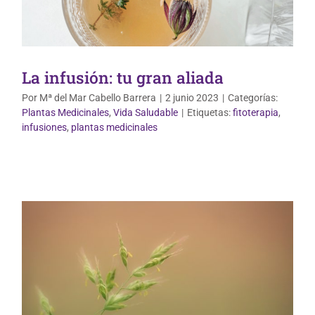
La infusión: tu gran aliada
Por
Mª del Mar Cabello Barrera
|
2 junio 2023
|
Categorías:
Plantas Medicinales
,
Vida Saludable
|
Etiquetas:
fitoterapia
,
Plantas Medicinales
Salud de la mujer
infusiones
,
plantas medicinales