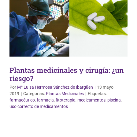
Plantas medicinales y cirugía: ¿un
riesgo?
Por
Mª Luisa Hermosa Sánchez de Ibargüen
|
13 mayo
2019
|
Categorías:
Plantas Medicinales
|
Etiquetas:
farmacéutico
,
farmacia
,
fitoterapia
,
medicamentos
,
piscina
,
Vida Saludable
uso correcto de medicamentos