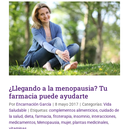
¿Llegando a la menopausia? Tu
farmacia puede ayudarte
Por
Encarnación García
|
8 mayo 2017
|
Categorías:
Vida
Saludable
|
Etiquetas:
complementos alimenticios
,
cuidado de
la salud
,
dieta
,
farmacia
,
fitoterapia
,
insomnio
,
interacciones
,
Plantas Medicinales
medicamentos
,
Menopausia
,
mujer
,
plantas medicinales
,
vitaminas