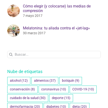
Cómo elegir (y colocarse) las medias de
compresión
7 mayo 2017
Melatonina: tu aliada contra el «jet-lag»
30 marzo 2017
Buscar:
Nube de etiquetas
alcohol
(12)
alimentos
(37)
botiquín
(9)
conservación
(8)
coronavirus
(10)
COVID-19
(10)
cuidado de la salud
(30)
deporte
(15)
dermofarmacia
(20)
diabetes
(10)
dieta
(20)