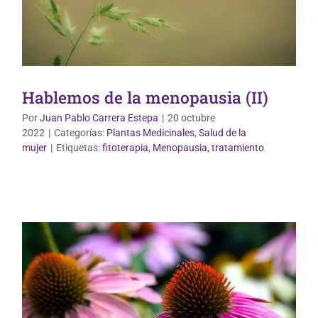
Hablemos de la menopausia (II)
Por
Juan Pablo Carrera Estepa
|
20 octubre
2022
|
Categorías:
Plantas Medicinales
,
Salud de la
mujer
|
Etiquetas:
fitoterapia
,
Menopausia
,
tratamiento
Plantas Medicinales