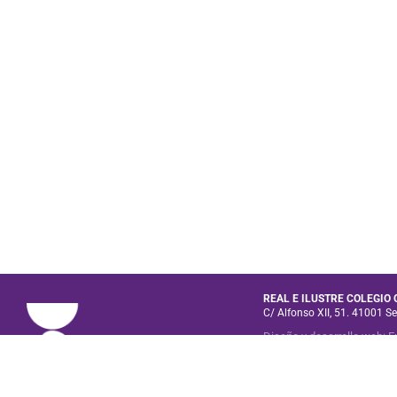
REAL E ILUSTRE COLEGIO
C/ Alfonso XII, 51. 41001 Se
Diseño y desarrollo web
:
E