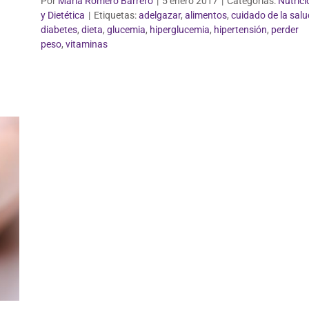
Por
María Romero Barrero
|
5 enero 2017
|
Categorías:
Nutrici
y Dietética
|
Etiquetas:
adelgazar
,
alimentos
,
cuidado de la salu
diabetes
,
dieta
,
glucemia
,
hiperglucemia
,
hipertensión
,
perder
peso
,
vitaminas