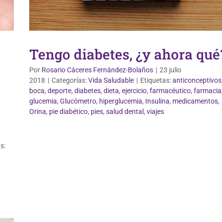
Tengo diabetes, ¿y ahora qué
Por
Rosario Cáceres Fernández-Bolaños
|
23 julio
2018
|
Categorías:
Vida Saludable
|
Etiquetas:
anticonceptivos
boca
,
deporte
,
diabetes
,
dieta
,
ejercicio
,
farmacéutico
,
farmacia
glucemia
,
Glucómetro
,
hiperglucemia
,
Insulina
,
medicamentos
,
Orina
,
pie diabético
,
pies
,
salud dental
,
viajes
s:
Nutrición y Dietética