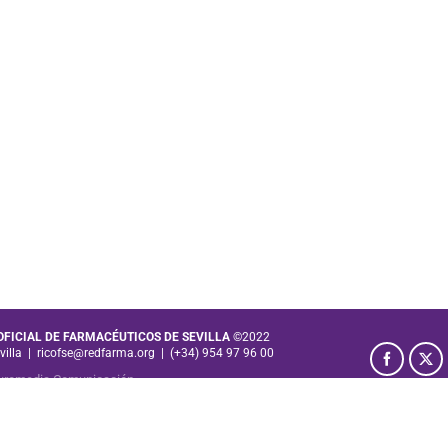
 OFICIAL DE FARMACÉUTICOS DE SEVILLA
©2022
villa
|
ricofse@redfarma.org
|
(+34) 954 97 96 00
uromedia Comunicación