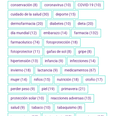
conservación
(8)
coronavirus
(10)
COVID-19
(10)
cuidado de la salud
(30)
deporte
(15)
dermofarmacia
(20)
diabetes
(10)
dieta
(20)
día mundial
(12)
embarazo
(14)
farmacia
(132)
farmacéutico
(74)
fotoprotección
(18)
fotoprotector
(11)
gafas de sol
(8)
gripe
(8)
hipertensión
(13)
infancia
(9)
infecciones
(14)
invierno
(18)
lactancia
(9)
medicamentos
(67)
mujer
(14)
niños
(15)
nutrición
(18)
otoño
(17)
perder peso
(9)
piel
(19)
primavera
(21)
protección solar
(10)
reacciones adversas
(13)
salud
(9)
tabaco
(10)
tabaquismo
(8)