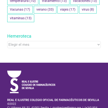
temperatura
(10)
tratamiento
(13)
vacaciones
(13)
Vacunas
(17)
verano
(33)
viajes
(17)
virus
(8)
vitaminas
(13)
Hemeroteca
Hemeroteca
REAL E ILUSTRE COLEGIO OFICIAL DE FARMACÉUTICOS DE SEVILLA
©2022
C/ Alfonso XII, 51. 41001 Sevilla
|
ricofse@redfarma.org
|
(+34) 954