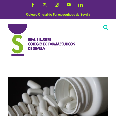
Saltar
Facebook
X
Instagram
YouTube
LinkedIn
al
contenido
Colegio Oficial de Farmacéuticos de Sevilla
Uso correcto de medicamentos