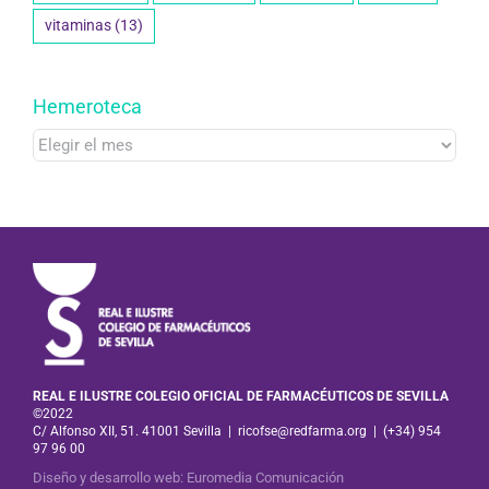
vitaminas
(13)
Hemeroteca
Hemeroteca
REAL E ILUSTRE COLEGIO OFICIAL DE FARMACÉUTICOS DE SEVILLA
©2022
C/ Alfonso XII, 51. 41001 Sevilla
|
ricofse@redfarma.org
|
(+34) 954
97 96 00
Diseño y desarrollo web
:
Euromedia Comunicación