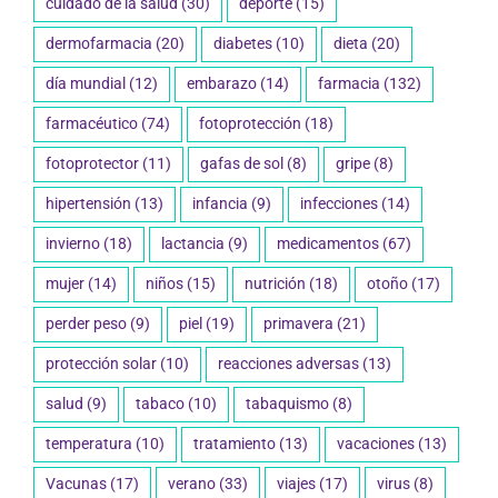
cuidado de la salud
(30)
deporte
(15)
dermofarmacia
(20)
diabetes
(10)
dieta
(20)
día mundial
(12)
embarazo
(14)
farmacia
(132)
farmacéutico
(74)
fotoprotección
(18)
fotoprotector
(11)
gafas de sol
(8)
gripe
(8)
hipertensión
(13)
infancia
(9)
infecciones
(14)
invierno
(18)
lactancia
(9)
medicamentos
(67)
mujer
(14)
niños
(15)
nutrición
(18)
otoño
(17)
perder peso
(9)
piel
(19)
primavera
(21)
protección solar
(10)
reacciones adversas
(13)
salud
(9)
tabaco
(10)
tabaquismo
(8)
temperatura
(10)
tratamiento
(13)
vacaciones
(13)
Vacunas
(17)
verano
(33)
viajes
(17)
virus
(8)