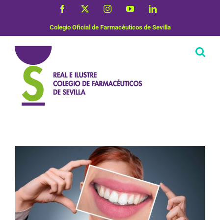
Saltar
Facebook
X
Instagram
YouTube
LinkedIn
al
contenido
Colegio Oficial de Farmacéuticos de Sevilla
Vida Saludable