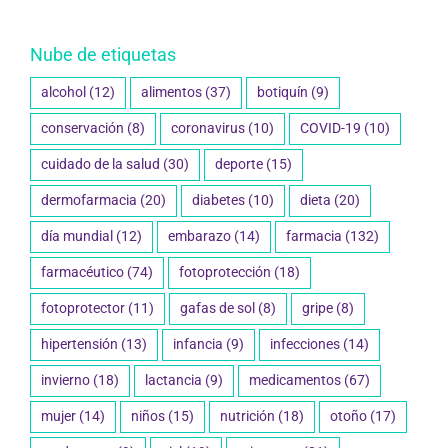
Nube de etiquetas
alcohol
(12)
alimentos
(37)
botiquín
(9)
conservación
(8)
coronavirus
(10)
COVID-19
(10)
cuidado de la salud
(30)
deporte
(15)
dermofarmacia
(20)
diabetes
(10)
dieta
(20)
día mundial
(12)
embarazo
(14)
farmacia
(132)
farmacéutico
(74)
fotoprotección
(18)
fotoprotector
(11)
gafas de sol
(8)
gripe
(8)
hipertensión
(13)
infancia
(9)
infecciones
(14)
invierno
(18)
lactancia
(9)
medicamentos
(67)
mujer
(14)
niños
(15)
nutrición
(18)
otoño
(17)