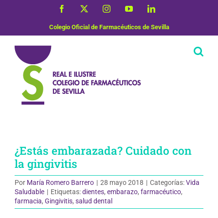
Saltar
Facebook
X
Instagram
YouTube
LinkedIn
al
contenido
Colegio Oficial de Farmacéuticos de Sevilla
¿Estás embarazada? Cuidado con
la gingivitis
Por
María Romero Barrero
|
28 mayo 2018
|
Categorías:
Vida
Saludable
|
Etiquetas:
dientes
,
embarazo
,
farmacéutico
,
farmacia
,
Gingivitis
,
salud dental