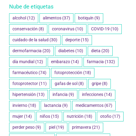
Nube de etiquetas
alcohol
(12)
alimentos
(37)
botiquín
(9)
conservación
(8)
coronavirus
(10)
COVID-19
(10)
cuidado de la salud
(30)
deporte
(15)
dermofarmacia
(20)
diabetes
(10)
dieta
(20)
día mundial
(12)
embarazo
(14)
farmacia
(132)
farmacéutico
(74)
fotoprotección
(18)
fotoprotector
(11)
gafas de sol
(8)
gripe
(8)
hipertensión
(13)
infancia
(9)
infecciones
(14)
invierno
(18)
lactancia
(9)
medicamentos
(67)
mujer
(14)
niños
(15)
nutrición
(18)
otoño
(17)
perder peso
(9)
piel
(19)
primavera
(21)