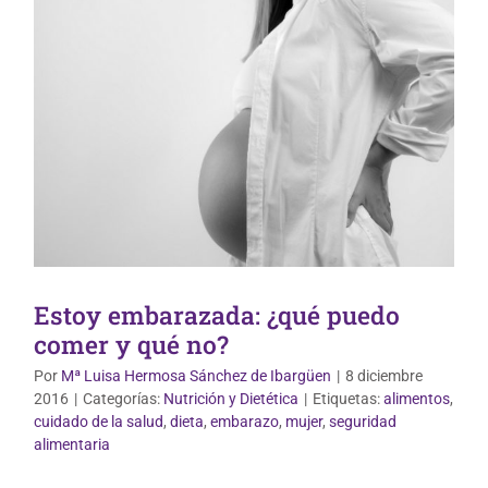
Estoy embarazada: ¿qué puedo
comer y qué no?
Por
Mª Luisa Hermosa Sánchez de Ibargüen
|
8 diciembre
2016
|
Categorías:
Nutrición y Dietética
|
Etiquetas:
alimentos
,
cuidado de la salud
,
dieta
,
embarazo
,
mujer
,
seguridad
Vida Saludable
alimentaria