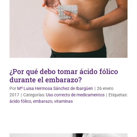
¿Por qué debo tomar ácido fólico
durante el embarazo?
Por
Mª Luisa Hermosa Sánchez de Ibargüen
|
26 enero
2017
|
Categorías:
Uso correcto de medicamentos
|
Etiquetas:
Nutrición y Dietética
ácido fólico
,
embarazo
,
vitaminas