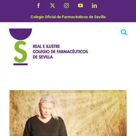
Saltar
Facebook
X
Instagram
YouTube
LinkedIn
al
contenido
Colegio Oficial de Farmacéuticos de Sevilla
Dermofarmacia