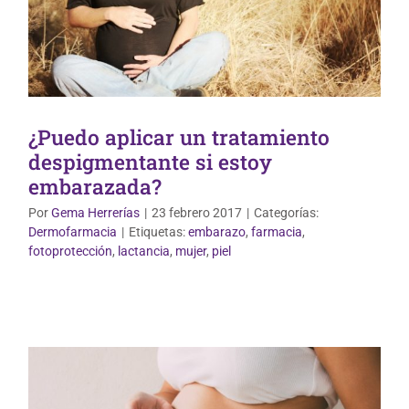
¿Puedo aplicar un tratamiento
despigmentante si estoy
embarazada?
Por
Gema Herrerías
|
23 febrero 2017
|
Categorías:
Dermofarmacia
|
Etiquetas:
embarazo
,
farmacia
,
Uso correcto de medicamentos
fotoprotección
,
lactancia
,
mujer
,
piel