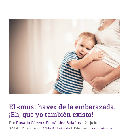
El «must have» de la embarazada.
¡Eh, que yo también existo!
Por
Rosario Cáceres Fernández-Bolaños
|
21 julio
2016
|
Categorías:
Vida Saludable
|
Etiquetas:
cuidado de la