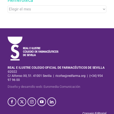
Hemeroteca
Hemeroteca
REAL E ILUSTRE COLEGIO OFICIAL DE FARMACÉUTICOS DE SEVILLA
©2022
C/ Alfonso XII, 51. 41001 Sevilla
|
ricofse@redfarma.org
|
(+34) 954
97 96 00
Diseño y desarrollo web
:
Euromedia Comunicación
Consejo Editorial