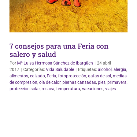
7 consejos para una Feria con
salero y salud
Por
Mª Luisa Hermosa Sánchez de Ibargüen
|
24 abril
2017
|
Categorías:
Vida Saludable
|
Etiquetas:
alcohol
,
alergia
,
alimentos
,
calzado
,
Feria
,
fotoprotección
,
gafas de sol
,
medias
de compresión
,
ola de calor
,
piernas cansadas
,
pies
,
primavera
,
protección solar
,
resaca
,
temperatura
,
vacaciones
,
viajes