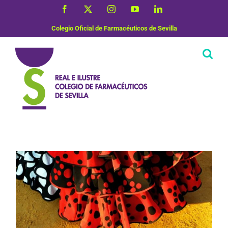
Saltar
Facebook
X
Instagram
YouTube
LinkedIn
al
contenido
Colegio Oficial de Farmacéuticos de Sevilla
Vida Saludable