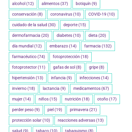
alcohol
(12)
alimentos
(37)
botiquín
(9)
conservación
(8)
coronavirus
(10)
COVID-19
(10)
cuidado de la salud
(30)
deporte
(15)
dermofarmacia
(20)
diabetes
(10)
dieta
(20)
día mundial
(12)
embarazo
(14)
farmacia
(132)
farmacéutico
(74)
fotoprotección
(18)
fotoprotector
(11)
gafas de sol
(8)
gripe
(8)
hipertensión
(13)
infancia
(9)
infecciones
(14)
invierno
(18)
lactancia
(9)
medicamentos
(67)
mujer
(14)
niños
(15)
nutrición
(18)
otoño
(17)
perder peso
(9)
piel
(19)
primavera
(21)
protección solar
(10)
reacciones adversas
(13)
salud
(9)
tabaco
(10)
tabaquismo
(8)