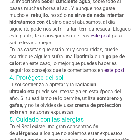
Es importante
beber suficiente agua
, sobre todo si
pasas muchas horas al sol. Y aunque nos guste
mucho el
rebujito
, no sólo
no sirve de nada intentar
hidratarnos con él
, sino que si abusamos, al día
siguiente podemos sufrir la tan temida resaca. Llegado
este punto, te aconsejamos que leas
este pos
t para
sobrellevarla mejor.
En las casetas que están muy concurridas, puede
ocurrir que alguien sufra una
lipotimia
o un
golpe de
calor
; en este caso, lo mejor que puedes hacer es
seguir los consejos que te comentamos en
este post
.
4. Protégete del sol
El sol comienza a apretar y la
radiación
ultravioleta
puede ser intensa ya en esta época del
año. Si tu estilismo te lo permite, utiliza
sombrero y
gafas
, y no te olvides de usar
crema de protección
solar
en las zonas expuestas.
5. Cuidado con las alergias
En el Real existe una gran concentración
de
alérgenos
a los que no solemos estar expuestos