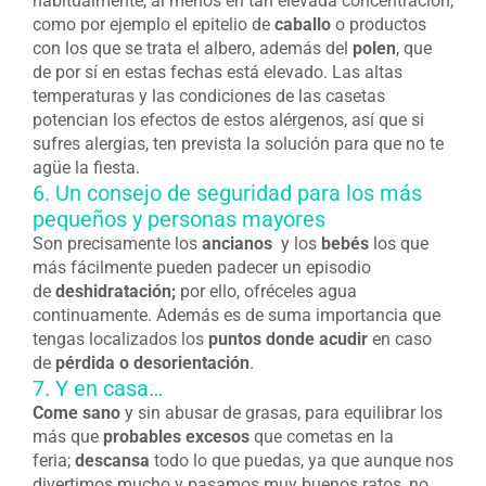
habitualmente, al menos en tan elevada concentración,
como por ejemplo el epitelio de
caballo
o productos
con los que se trata el albero, además del
polen
, que
de por sí en estas fechas está elevado. Las altas
temperaturas y las condiciones de las casetas
potencian los efectos de estos alérgenos, así que si
sufres alergias, ten prevista la solución para que no te
agüe la fiesta.
6. Un consejo de seguridad para los más
pequeños y personas mayores
Son precisamente los
ancianos
y los
bebés
los que
más fácilmente pueden padecer un episodio
de
deshidratación;
por ello, ofréceles agua
continuamente. Además es de suma importancia que
tengas localizados los
puntos donde acudir
en caso
de
pérdida o desorientación
.
7. Y en casa…
Come sano
y sin abusar de grasas, para equilibrar los
más que
probables excesos
que cometas en la
feria;
descansa
todo lo que puedas, ya que aunque nos
divertimos mucho y pasamos muy buenos ratos, no