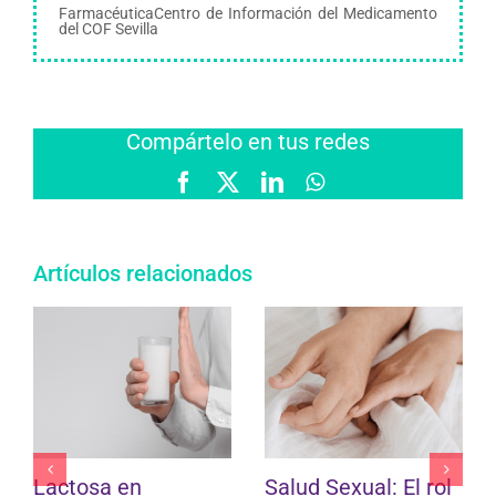
FarmacéuticaCentro de Información del Medicamento
del COF Sevilla
Compártelo en tus redes
Facebook
X
LinkedIn
WhatsApp
Artículos relacionados
Lactosa en
Salud Sexual: El rol