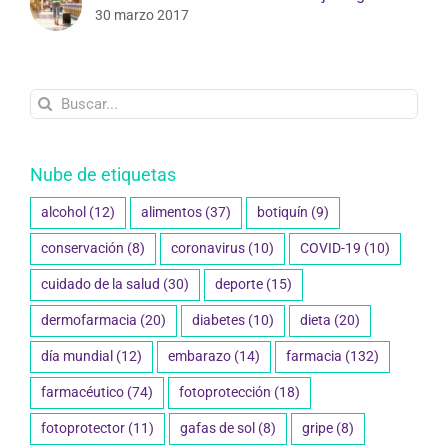
30 marzo 2017
Buscar:
Nube de etiquetas
alcohol
(12)
alimentos
(37)
botiquín
(9)
conservación
(8)
coronavirus
(10)
COVID-19
(10)
cuidado de la salud
(30)
deporte
(15)
dermofarmacia
(20)
diabetes
(10)
dieta
(20)
día mundial
(12)
embarazo
(14)
farmacia
(132)
farmacéutico
(74)
fotoprotección
(18)
fotoprotector
(11)
gafas de sol
(8)
gripe
(8)