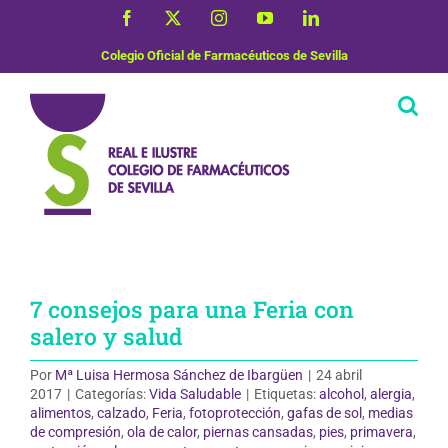
Saltar
Facebook
X
Instagram
YouTube
LinkedIn
al
contenido
Colegio Oficial de Farmacéuticos de Sevilla
7 consejos para una Feria con
salero y salud
Por
Mª Luisa Hermosa Sánchez de Ibargüen
|
24 abril
2017
|
Categorías:
Vida Saludable
|
Etiquetas:
alcohol
,
alergia
,
alimentos
,
calzado
,
Feria
,
fotoprotección
,
gafas de sol
,
medias
de compresión
,
ola de calor
,
piernas cansadas
,
pies
,
primavera
,