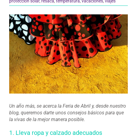
protección solar
,
resaca
,
temperatura
,
vacaciones
,
viajes
Ver
imagen
más
grande
Un año más, se acerca la Feria de Abril y, desde nuestro
blog, queremos darte unos consejos básicos para que
la vivas de la mejor manera posible.
1. Lleva ropa y calzado adecuados