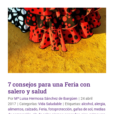
7 consejos para una Feria con
salero y salud
Por
Mª Luisa Hermosa Sánchez de Ibargüen
|
24 abril
2017
|
Categorías:
Vida Saludable
|
Etiquetas:
alcohol
,
alergia
,
alimentos
,
calzado
,
Feria
,
fotoprotección
,
gafas de sol
,
medias