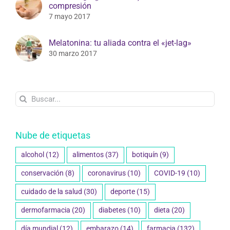
compresión
7 mayo 2017
Melatonina: tu aliada contra el «jet-lag»
30 marzo 2017
Buscar:
Nube de etiquetas
alcohol
(12)
alimentos
(37)
botiquín
(9)
conservación
(8)
coronavirus
(10)
COVID-19
(10)
cuidado de la salud
(30)
deporte
(15)
dermofarmacia
(20)
diabetes
(10)
dieta
(20)
día mundial
(12)
embarazo
(14)
farmacia
(132)