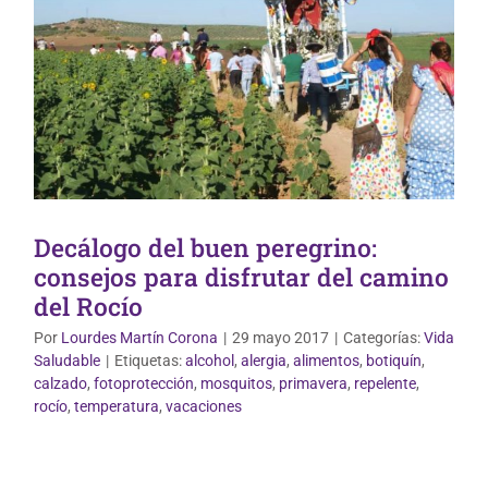
Decálogo del buen peregrino:
consejos para disfrutar del camino
del Rocío
Por
Lourdes Martín Corona
|
29 mayo 2017
|
Categorías:
Vida
Saludable
|
Etiquetas:
alcohol
,
alergia
,
alimentos
,
botiquín
,
calzado
,
fotoprotección
,
mosquitos
,
primavera
,
repelente
,
Vida Saludable
rocío
,
temperatura
,
vacaciones