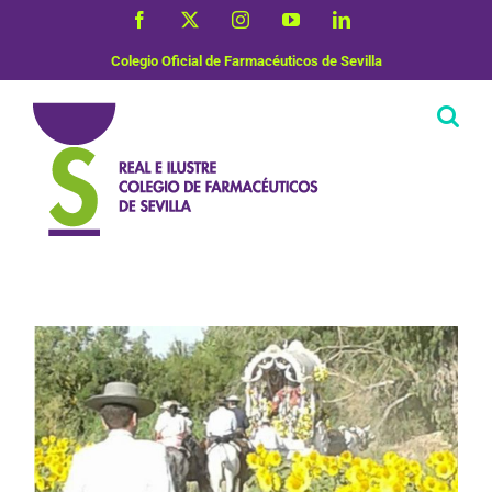
Saltar
Facebook
X
Instagram
YouTube
LinkedIn
al
contenido
Colegio Oficial de Farmacéuticos de Sevilla
Vida Saludable