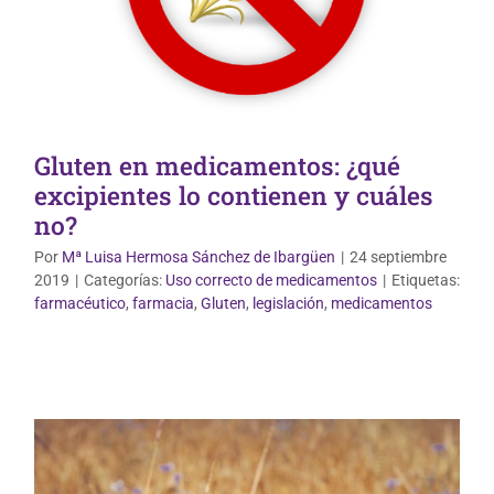
Gluten en medicamentos: ¿qué
excipientes lo contienen y cuáles
no?
Por
Mª Luisa Hermosa Sánchez de Ibargüen
|
24 septiembre
2019
|
Categorías:
Uso correcto de medicamentos
|
Etiquetas:
Uso correcto de medicamentos
farmacéutico
,
farmacia
,
Gluten
,
legislación
,
medicamentos