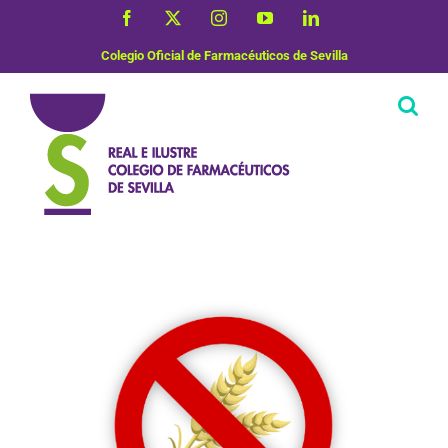
Saltar
Facebook
X
Instagram
YouTube
LinkedIn
al
contenido
Colegio Oficial de Farmacéuticos de Sevilla
Uso correcto de medicamentos