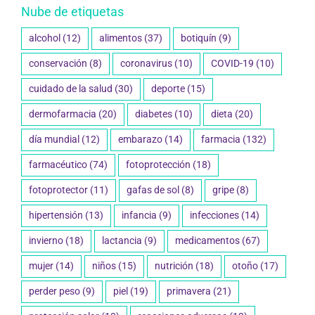
Nube de etiquetas
alcohol
(12)
alimentos
(37)
botiquín
(9)
conservación
(8)
coronavirus
(10)
COVID-19
(10)
cuidado de la salud
(30)
deporte
(15)
dermofarmacia
(20)
diabetes
(10)
dieta
(20)
día mundial
(12)
embarazo
(14)
farmacia
(132)
farmacéutico
(74)
fotoprotección
(18)
fotoprotector
(11)
gafas de sol
(8)
gripe
(8)
hipertensión
(13)
infancia
(9)
infecciones
(14)
invierno
(18)
lactancia
(9)
medicamentos
(67)
mujer
(14)
niños
(15)
nutrición
(18)
otoño
(17)
perder peso
(9)
piel
(19)
primavera
(21)