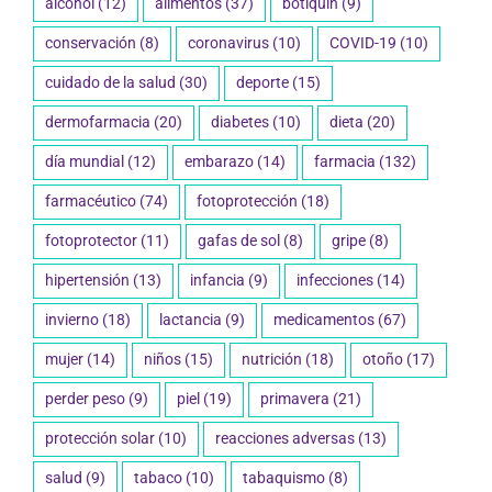
alcohol
(12)
alimentos
(37)
botiquín
(9)
conservación
(8)
coronavirus
(10)
COVID-19
(10)
cuidado de la salud
(30)
deporte
(15)
dermofarmacia
(20)
diabetes
(10)
dieta
(20)
día mundial
(12)
embarazo
(14)
farmacia
(132)
farmacéutico
(74)
fotoprotección
(18)
fotoprotector
(11)
gafas de sol
(8)
gripe
(8)
hipertensión
(13)
infancia
(9)
infecciones
(14)
invierno
(18)
lactancia
(9)
medicamentos
(67)
mujer
(14)
niños
(15)
nutrición
(18)
otoño
(17)
perder peso
(9)
piel
(19)
primavera
(21)
protección solar
(10)
reacciones adversas
(13)
salud
(9)
tabaco
(10)
tabaquismo
(8)