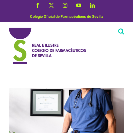
Saltar
Facebook
X
Instagram
YouTube
LinkedIn
al
contenido
Colegio Oficial de Farmacéuticos de Sevilla
Vida Saludable