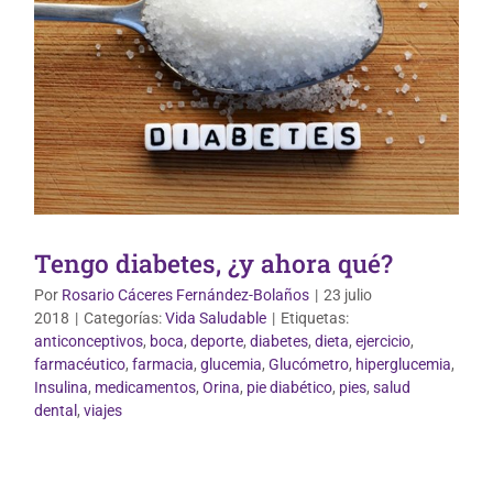
Tengo diabetes, ¿y ahora qué?
Por
Rosario Cáceres Fernández-Bolaños
|
23 julio
2018
|
Categorías:
Vida Saludable
|
Etiquetas:
anticonceptivos
,
boca
,
deporte
,
diabetes
,
dieta
,
ejercicio
,
farmacéutico
,
farmacia
,
glucemia
,
Glucómetro
,
hiperglucemia
,
Insulina
,
medicamentos
,
Orina
,
pie diabético
,
pies
,
salud
Mundo Infantil
dental
,
viajes