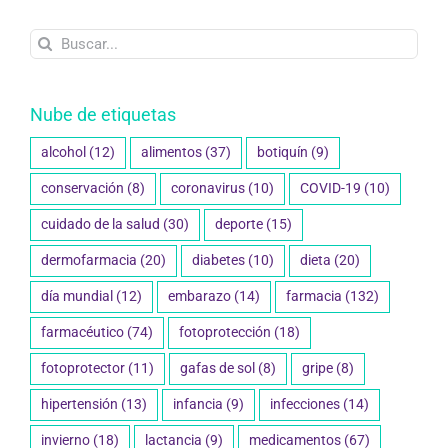
Buscar:
Nube de etiquetas
alcohol
(12)
alimentos
(37)
botiquín
(9)
conservación
(8)
coronavirus
(10)
COVID-19
(10)
cuidado de la salud
(30)
deporte
(15)
dermofarmacia
(20)
diabetes
(10)
dieta
(20)
día mundial
(12)
embarazo
(14)
farmacia
(132)
farmacéutico
(74)
fotoprotección
(18)
fotoprotector
(11)
gafas de sol
(8)
gripe
(8)
hipertensión
(13)
infancia
(9)
infecciones
(14)
invierno
(18)
lactancia
(9)
medicamentos
(67)