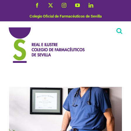
Saltar
Facebook
X
Instagram
YouTube
LinkedIn
al
contenido
Colegio Oficial de Farmacéuticos de Sevilla
Vida Saludable