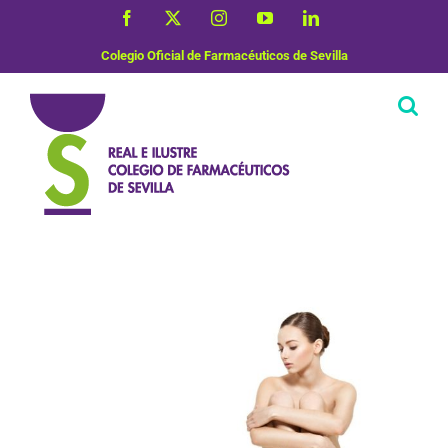
Saltar
Facebook
X
Instagram
YouTube
LinkedIn
al
contenido
Colegio Oficial de Farmacéuticos de Sevilla
Vida Saludable