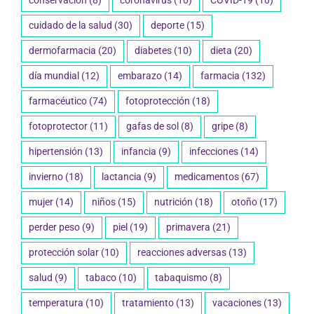
conservación
(8)
coronavirus
(10)
COVID-19
(10)
cuidado de la salud
(30)
deporte
(15)
dermofarmacia
(20)
diabetes
(10)
dieta
(20)
día mundial
(12)
embarazo
(14)
farmacia
(132)
farmacéutico
(74)
fotoprotección
(18)
fotoprotector
(11)
gafas de sol
(8)
gripe
(8)
hipertensión
(13)
infancia
(9)
infecciones
(14)
invierno
(18)
lactancia
(9)
medicamentos
(67)
mujer
(14)
niños
(15)
nutrición
(18)
otoño
(17)
perder peso
(9)
piel
(19)
primavera
(21)
protección solar
(10)
reacciones adversas
(13)
salud
(9)
tabaco
(10)
tabaquismo
(8)
temperatura
(10)
tratamiento
(13)
vacaciones
(13)