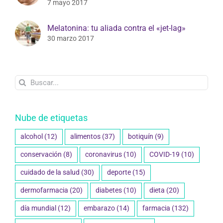
7 mayo 2017
Melatonina: tu aliada contra el «jet-lag»
30 marzo 2017
Buscar:
Nube de etiquetas
alcohol
(12)
alimentos
(37)
botiquín
(9)
conservación
(8)
coronavirus
(10)
COVID-19
(10)
cuidado de la salud
(30)
deporte
(15)
dermofarmacia
(20)
diabetes
(10)
dieta
(20)
día mundial
(12)
embarazo
(14)
farmacia
(132)