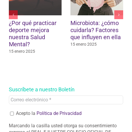
¿Qué debemos
Hipertensión
saber para una
arterial bajo control
buena protección
(III): la dieta
solar?
29 junio 2023
30 junio 2023
Suscríbete a nuestro Boletín
Acepto la
Política de Privacidad
Marcando la casilla usted otorga su consentimiento