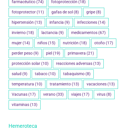
farmacéutico
(74)
fotoprotección
(18)
fotoprotector
(11)
gafas de sol
(8)
gripe
(8)
hipertensión
(13)
infancia
(9)
infecciones
(14)
invierno
(18)
lactancia
(9)
medicamentos
(67)
mujer
(14)
niños
(15)
nutrición
(18)
otoño
(17)
perder peso
(9)
piel
(19)
primavera
(21)
protección solar
(10)
reacciones adversas
(13)
salud
(9)
tabaco
(10)
tabaquismo
(8)
temperatura
(10)
tratamiento
(13)
vacaciones
(13)
Vacunas
(17)
verano
(33)
viajes
(17)
virus
(8)
vitaminas
(13)
Hemeroteca