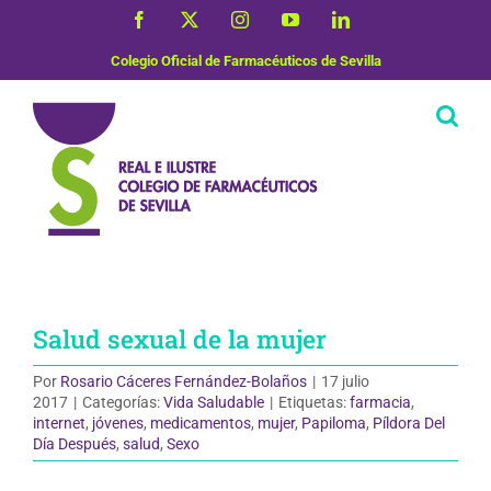
Saltar
Facebook
X
Instagram
YouTube
LinkedIn
al
contenido
Colegio Oficial de Farmacéuticos de Sevilla
Salud sexual de la mujer
Por
Rosario Cáceres Fernández-Bolaños
|
17 julio
2017
|
Categorías:
Vida Saludable
|
Etiquetas:
farmacia
,
internet
,
jóvenes
,
medicamentos
,
mujer
,
Papiloma
,
Píldora Del
Día Después
,
salud
,
Sexo