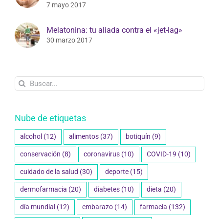
7 mayo 2017
Melatonina: tu aliada contra el «jet-lag»
30 marzo 2017
Buscar:
Nube de etiquetas
alcohol
(12)
alimentos
(37)
botiquín
(9)
conservación
(8)
coronavirus
(10)
COVID-19
(10)
cuidado de la salud
(30)
deporte
(15)
dermofarmacia
(20)
diabetes
(10)
dieta
(20)
día mundial
(12)
embarazo
(14)
farmacia
(132)