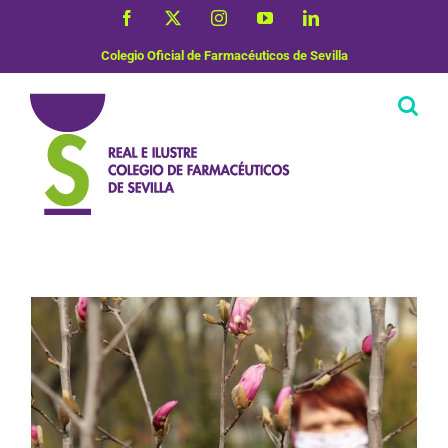
Saltar
Facebook
X
Instagram
YouTube
LinkedIn
al
contenido
Colegio Oficial de Farmacéuticos de Sevilla
Vida Saludable