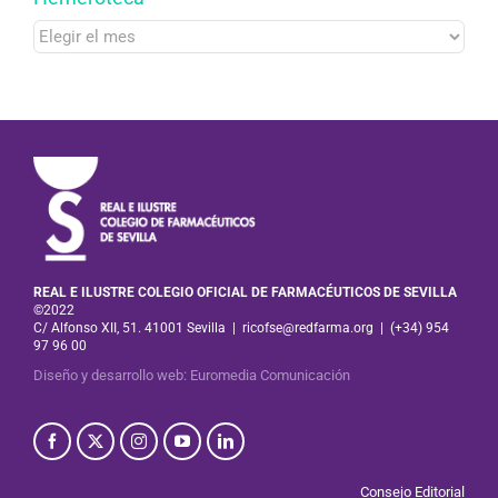
Hemeroteca
REAL E ILUSTRE COLEGIO OFICIAL DE FARMACÉUTICOS DE SEVILLA
©2022
C/ Alfonso XII, 51. 41001 Sevilla
|
ricofse@redfarma.org
|
(+34) 954
97 96 00
Diseño y desarrollo web
:
Euromedia Comunicación
Consejo Editorial