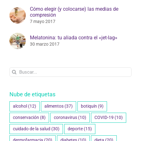
Cómo elegir (y colocarse) las medias de
compresión
7 mayo 2017
Melatonina: tu aliada contra el «jet-lag»
30 marzo 2017
Buscar:
Nube de etiquetas
alcohol
(12)
alimentos
(37)
botiquín
(9)
conservación
(8)
coronavirus
(10)
COVID-19
(10)
cuidado de la salud
(30)
deporte
(15)
dermofarmacia
(20)
diabetes
(10)
dieta
(20)