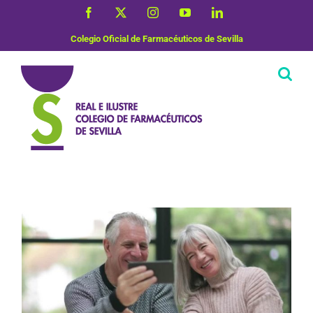
Saltar
Facebook
X
Instagram
YouTube
LinkedIn
al
contenido
Colegio Oficial de Farmacéuticos de Sevilla
Vida Saludable