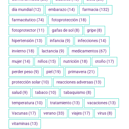
día mundial
(12)
embarazo
(14)
farmacia
(132)
farmacéutico
(74)
fotoprotección
(18)
fotoprotector
(11)
gafas de sol
(8)
gripe
(8)
hipertensión
(13)
infancia
(9)
infecciones
(14)
invierno
(18)
lactancia
(9)
medicamentos
(67)
mujer
(14)
niños
(15)
nutrición
(18)
otoño
(17)
perder peso
(9)
piel
(19)
primavera
(21)
protección solar
(10)
reacciones adversas
(13)
salud
(9)
tabaco
(10)
tabaquismo
(8)
temperatura
(10)
tratamiento
(13)
vacaciones
(13)
Vacunas
(17)
verano
(33)
viajes
(17)
virus
(8)
vitaminas
(13)