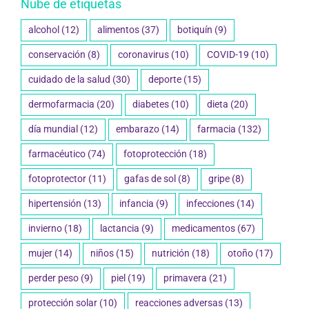
Nube de etiquetas
alcohol
(12)
alimentos
(37)
botiquín
(9)
conservación
(8)
coronavirus
(10)
COVID-19
(10)
cuidado de la salud
(30)
deporte
(15)
dermofarmacia
(20)
diabetes
(10)
dieta
(20)
día mundial
(12)
embarazo
(14)
farmacia
(132)
farmacéutico
(74)
fotoprotección
(18)
fotoprotector
(11)
gafas de sol
(8)
gripe
(8)
hipertensión
(13)
infancia
(9)
infecciones
(14)
invierno
(18)
lactancia
(9)
medicamentos
(67)
mujer
(14)
niños
(15)
nutrición
(18)
otoño
(17)
perder peso
(9)
piel
(19)
primavera
(21)
protección solar
(10)
reacciones adversas
(13)