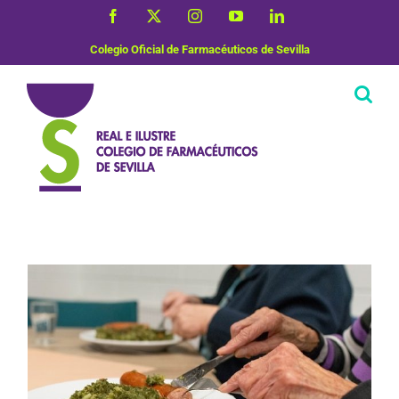
Saltar
Facebook
X
Instagram
YouTube
LinkedIn
al
contenido
Colegio Oficial de Farmacéuticos de Sevilla
Nutrición y Dietética