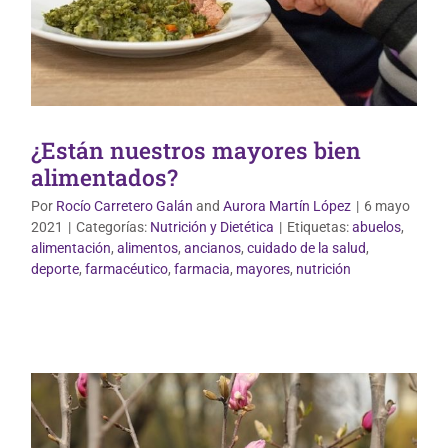
¿Están nuestros mayores bien
alimentados?
Por
Rocío Carretero Galán
and
Aurora Martín López
|
6 mayo
2021
|
Categorías:
Nutrición y Dietética
|
Etiquetas:
abuelos
,
alimentación
,
alimentos
,
ancianos
,
cuidado de la salud
,
Vida Saludable
deporte
,
farmacéutico
,
farmacia
,
mayores
,
nutrición