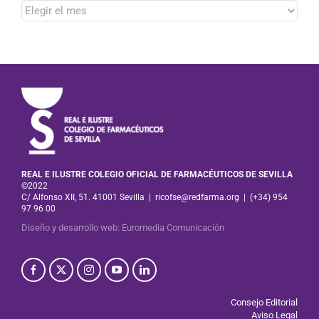
Hemeroteca
REAL E ILUSTRE COLEGIO OFICIAL DE FARMACÉUTICOS DE SEVILLA
©2022
C/ Alfonso XII, 51. 41001 Sevilla
|
ricofse@redfarma.org
|
(+34) 954
97 96 00
Diseño y desarrollo web
:
Euromedia Comunicación
Consejo Editorial
Aviso Legal