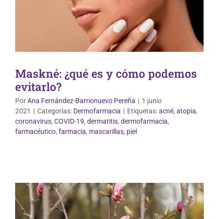
Maskné: ¿qué es y cómo podemos
evitarlo?
Por
Ana Fernández-Barrionuevo Pereña
|
1 junio
2021
|
Categorías:
Dermofarmacia
|
Etiquetas:
acné
,
atopia
,
coronavirus
,
COVID-19
,
dermatitis
,
dermofarmacia
,
Vida Saludable
farmacéutico
,
farmacia
,
mascarillas
,
piel