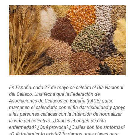
Ver
imagen
más
grande
En España, cada 27 de mayo se celebra el Día Nacional
del Celiaco. Una fecha que la Federación de
Asociaciones de Celíacos en España (FACE) quiso
marcar en el calendario con el fin dar visibilidad y apoyo
a las personas celiacas con la intención de normalizar
la vida del colectivo. ¿Cuál es el origen de esta
enfermedad? ¿Qué provoca? ¿Cuáles son los síntomas?
¿Qué tratamiento existe? Te damos unas claves para