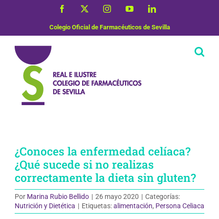
Saltar
Facebook
X
Instagram
YouTube
LinkedIn
al
contenido
Colegio Oficial de Farmacéuticos de Sevilla
¿Conoces la enfermedad celíaca?
¿Qué sucede si no realizas
correctamente la dieta sin gluten?
Por
Marina Rubio Bellido
|
26 mayo 2020
|
Categorías:
Nutrición y Dietética
|
Etiquetas:
alimentación
,
Persona Celiaca