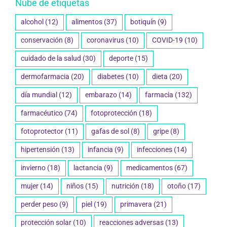
Nube de etiquetas
alcohol
(12)
alimentos
(37)
botiquín
(9)
conservación
(8)
coronavirus
(10)
COVID-19
(10)
cuidado de la salud
(30)
deporte
(15)
dermofarmacia
(20)
diabetes
(10)
dieta
(20)
día mundial
(12)
embarazo
(14)
farmacia
(132)
farmacéutico
(74)
fotoprotección
(18)
fotoprotector
(11)
gafas de sol
(8)
gripe
(8)
hipertensión
(13)
infancia
(9)
infecciones
(14)
invierno
(18)
lactancia
(9)
medicamentos
(67)
mujer
(14)
niños
(15)
nutrición
(18)
otoño
(17)
perder peso
(9)
piel
(19)
primavera
(21)