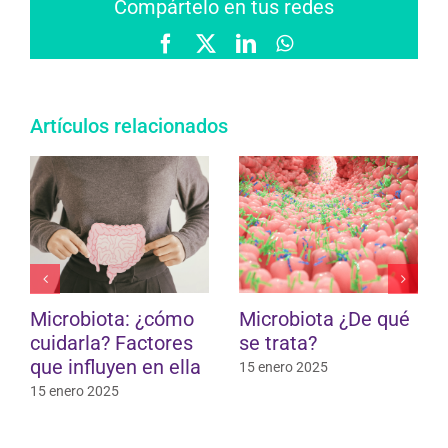
Compártelo en tus redes
Facebook
X
LinkedIn
WhatsApp
Artículos relacionados
Hipertensión
¿Son saludables el
arterial bajo control
desayuno y la
(III): la dieta
merienda que les
das a tus hijos?
29 junio 2023
10 mayo 2023