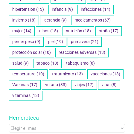
fotoprotector
(11)
gafas de sol
(8)
gripe
(8)
hipertensión
(13)
infancia
(9)
infecciones
(14)
invierno
(18)
lactancia
(9)
medicamentos
(67)
mujer
(14)
niños
(15)
nutrición
(18)
otoño
(17)
perder peso
(9)
piel
(19)
primavera
(21)
protección solar
(10)
reacciones adversas
(13)
salud
(9)
tabaco
(10)
tabaquismo
(8)
temperatura
(10)
tratamiento
(13)
vacaciones
(13)
Vacunas
(17)
verano
(33)
viajes
(17)
virus
(8)
vitaminas
(13)
Hemeroteca
Hemeroteca