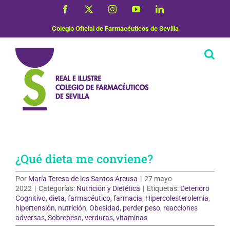
Saltar
Facebook
X
Instagram
YouTube
LinkedIn
al
contenido
Colegio Oficial de Farmacéuticos de Sevilla
¿Qué dieta me conviene?
Por
María Teresa de los Santos Arcusa
|
27 mayo
2022
|
Categorías:
Nutrición y Dietética
|
Etiquetas:
Deterioro
Cognitivo
,
dieta
,
farmacéutico
,
farmacia
,
Hipercolesterolemia
,
hipertensión
,
nutrición
,
Obesidad
,
perder peso
,
reacciones
adversas
,
Sobrepeso
,
verduras
,
vitaminas