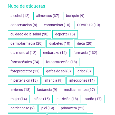
Nube de etiquetas
alcohol
(12)
alimentos
(37)
botiquín
(9)
conservación
(8)
coronavirus
(10)
COVID-19
(10)
cuidado de la salud
(30)
deporte
(15)
dermofarmacia
(20)
diabetes
(10)
dieta
(20)
día mundial
(12)
embarazo
(14)
farmacia
(132)
farmacéutico
(74)
fotoprotección
(18)
fotoprotector
(11)
gafas de sol
(8)
gripe
(8)
hipertensión
(13)
infancia
(9)
infecciones
(14)
invierno
(18)
lactancia
(9)
medicamentos
(67)
mujer
(14)
niños
(15)
nutrición
(18)
otoño
(17)
perder peso
(9)
piel
(19)
primavera
(21)