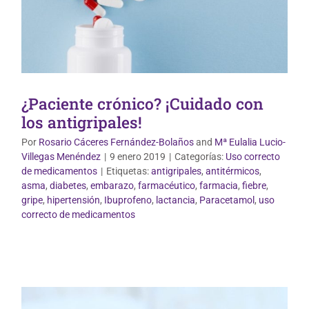
¿Paciente crónico? ¡Cuidado con
los antigripales!
Por
Rosario Cáceres Fernández-Bolaños
and
Mª Eulalia Lucio-
Villegas Menéndez
|
9 enero 2019
|
Categorías:
Uso correcto
de medicamentos
|
Etiquetas:
antigripales
,
antitérmicos
,
asma
,
diabetes
,
embarazo
,
farmacéutico
,
farmacia
,
fiebre
,
gripe
,
hipertensión
,
Ibuprofeno
,
lactancia
,
Paracetamol
,
uso
Mundo Infantil
correcto de medicamentos