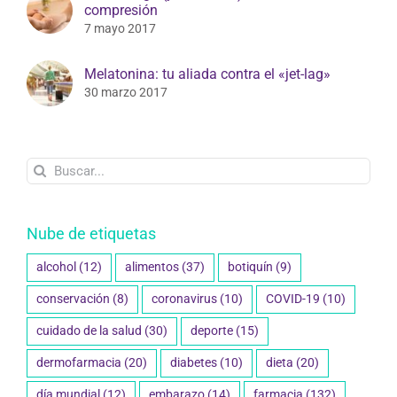
compresión
7 mayo 2017
Melatonina: tu aliada contra el «jet-lag»
30 marzo 2017
Buscar:
Nube de etiquetas
alcohol
(12)
alimentos
(37)
botiquín
(9)
conservación
(8)
coronavirus
(10)
COVID-19
(10)
cuidado de la salud
(30)
deporte
(15)
dermofarmacia
(20)
diabetes
(10)
dieta
(20)
día mundial
(12)
embarazo
(14)
farmacia
(132)