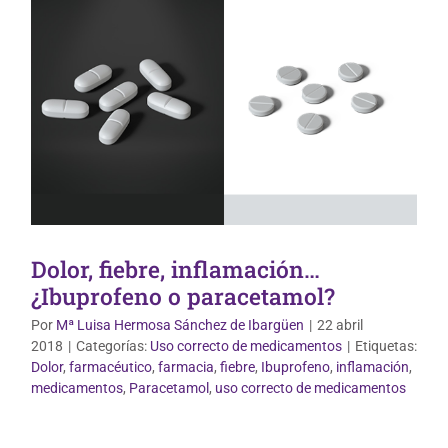
Dolor, fiebre, inflamación…
¿Ibuprofeno o paracetamol?
Por
Mª Luisa Hermosa Sánchez de Ibargüen
|
22 abril
2018
|
Categorías:
Uso correcto de medicamentos
|
Etiquetas:
Dolor
,
farmacéutico
,
farmacia
,
fiebre
,
Ibuprofeno
,
inflamación
,
Vida Saludable
medicamentos
,
Paracetamol
,
uso correcto de medicamentos