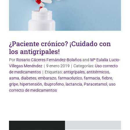
¿Paciente crónico? ¡Cuidado con
los antigripales!
Por
Rosario Cáceres Fernández-Bolaños
and
Mª Eulalia Lucio-
Villegas Menéndez
|
9 enero 2019
|
Categorías:
Uso correcto
de medicamentos
|
Etiquetas:
antigripales
,
antitérmicos
,
asma
,
diabetes
,
embarazo
,
farmacéutico
,
farmacia
,
fiebre
,
gripe
,
hipertensión
,
Ibuprofeno
,
lactancia
,
Paracetamol
,
uso
Uso correcto de medicamentos
correcto de medicamentos