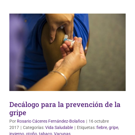
Decálogo para la prevención de la
gripe
Por
Rosario Cáceres Fernández-Bolaños
|
16 octubre
2017
|
Categorías:
Vida Saludable
|
Etiquetas:
fiebre
,
gripe
,
Uso correcto de medicamentos
invierno
,
otoño
,
tabaco
,
Vacunas