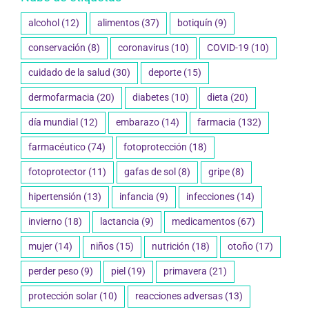
alcohol
(12)
alimentos
(37)
botiquín
(9)
conservación
(8)
coronavirus
(10)
COVID-19
(10)
cuidado de la salud
(30)
deporte
(15)
dermofarmacia
(20)
diabetes
(10)
dieta
(20)
día mundial
(12)
embarazo
(14)
farmacia
(132)
farmacéutico
(74)
fotoprotección
(18)
fotoprotector
(11)
gafas de sol
(8)
gripe
(8)
hipertensión
(13)
infancia
(9)
infecciones
(14)
invierno
(18)
lactancia
(9)
medicamentos
(67)
mujer
(14)
niños
(15)
nutrición
(18)
otoño
(17)
perder peso
(9)
piel
(19)
primavera
(21)
protección solar
(10)
reacciones adversas
(13)