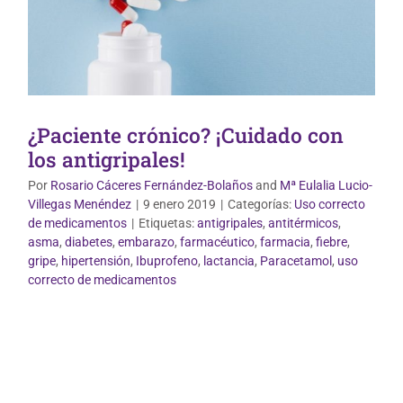
¿Paciente crónico? ¡Cuidado con
los antigripales!
Por
Rosario Cáceres Fernández-Bolaños
and
Mª Eulalia Lucio-
Villegas Menéndez
|
9 enero 2019
|
Categorías:
Uso correcto
de medicamentos
|
Etiquetas:
antigripales
,
antitérmicos
,
asma
,
diabetes
,
embarazo
,
farmacéutico
,
farmacia
,
fiebre
,
gripe
,
hipertensión
,
Ibuprofeno
,
lactancia
,
Paracetamol
,
uso
correcto de medicamentos