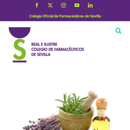
Saltar
Facebook
X
Instagram
YouTube
LinkedIn
al
contenido
Colegio Oficial de Farmacéuticos de Sevilla
Uso correcto de medicamentos