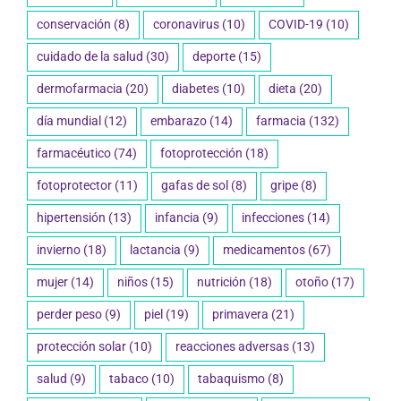
conservación
(8)
coronavirus
(10)
COVID-19
(10)
cuidado de la salud
(30)
deporte
(15)
dermofarmacia
(20)
diabetes
(10)
dieta
(20)
día mundial
(12)
embarazo
(14)
farmacia
(132)
farmacéutico
(74)
fotoprotección
(18)
fotoprotector
(11)
gafas de sol
(8)
gripe
(8)
hipertensión
(13)
infancia
(9)
infecciones
(14)
invierno
(18)
lactancia
(9)
medicamentos
(67)
mujer
(14)
niños
(15)
nutrición
(18)
otoño
(17)
perder peso
(9)
piel
(19)
primavera
(21)
protección solar
(10)
reacciones adversas
(13)
salud
(9)
tabaco
(10)
tabaquismo
(8)