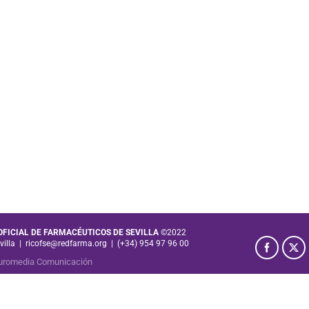
 OFICIAL DE FARMACÉUTICOS DE SEVILLA
©2022
villa
|
ricofse@redfarma.org
|
(+34) 954 97 96 00
uromedia Comunicación