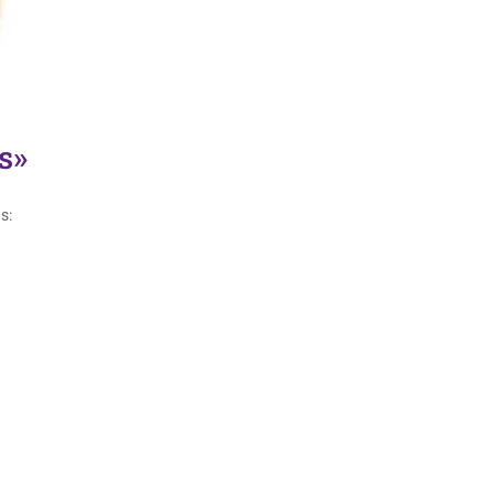
s»
s: