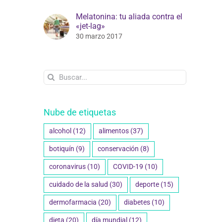
Melatonina: tu aliada contra el
«jet-lag»
30 marzo 2017
Buscar:
Nube de etiquetas
alcohol
(12)
alimentos
(37)
botiquín
(9)
conservación
(8)
coronavirus
(10)
COVID-19
(10)
cuidado de la salud
(30)
deporte
(15)
dermofarmacia
(20)
diabetes
(10)
dieta
(20)
día mundial
(12)