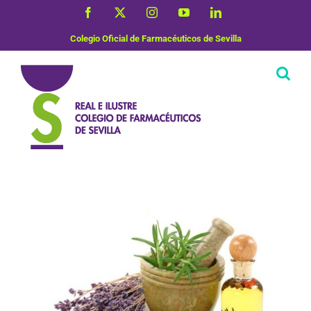
Saltar
Facebook
X
Instagram
YouTube
LinkedIn
al
contenido
Colegio Oficial de Farmacéuticos de Sevilla
Uso correcto de medicamentos