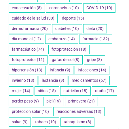
conservación
(8)
coronavirus
(10)
COVID-19
(10)
cuidado de la salud
(30)
deporte
(15)
dermofarmacia
(20)
diabetes
(10)
dieta
(20)
día mundial
(12)
embarazo
(14)
farmacia
(132)
farmacéutico
(74)
fotoprotección
(18)
fotoprotector
(11)
gafas de sol
(8)
gripe
(8)
hipertensión
(13)
infancia
(9)
infecciones
(14)
invierno
(18)
lactancia
(9)
medicamentos
(67)
mujer
(14)
niños
(15)
nutrición
(18)
otoño
(17)
perder peso
(9)
piel
(19)
primavera
(21)
protección solar
(10)
reacciones adversas
(13)
salud
(9)
tabaco
(10)
tabaquismo
(8)