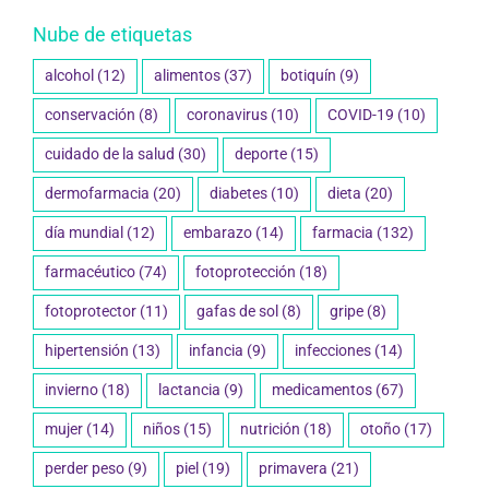
Nube de etiquetas
alcohol
(12)
alimentos
(37)
botiquín
(9)
conservación
(8)
coronavirus
(10)
COVID-19
(10)
cuidado de la salud
(30)
deporte
(15)
dermofarmacia
(20)
diabetes
(10)
dieta
(20)
día mundial
(12)
embarazo
(14)
farmacia
(132)
farmacéutico
(74)
fotoprotección
(18)
fotoprotector
(11)
gafas de sol
(8)
gripe
(8)
hipertensión
(13)
infancia
(9)
infecciones
(14)
invierno
(18)
lactancia
(9)
medicamentos
(67)
mujer
(14)
niños
(15)
nutrición
(18)
otoño
(17)
perder peso
(9)
piel
(19)
primavera
(21)