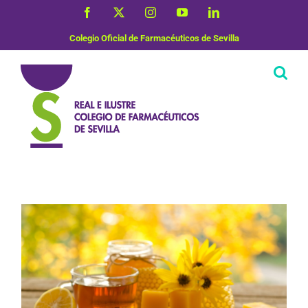
Saltar
Facebook
X
Instagram
YouTube
LinkedIn
al
contenido
Colegio Oficial de Farmacéuticos de Sevilla
Vida Saludable