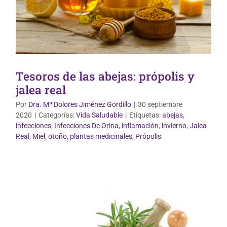
Tesoros de las abejas: própolis y
jalea real
Por
Dra. Mª Dolores Jiménez Gordillo
|
30 septiembre
2020
|
Categorías:
Vida Saludable
|
Etiquetas:
abejas
,
infecciones
,
Infecciones De Orina
,
inflamación
,
invierno
,
Jalea
Uso correcto de medicamentos
Real
,
Miel
,
otoño
,
plantas medicinales
,
Própolis