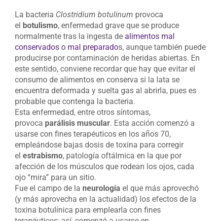
La bacteria
Clostridium botulinum
provoca
el
botulismo
, enfermedad grave que se produce
normalmente tras la ingesta de
alimentos mal
conservados o mal preparado
s, aunque también puede
producirse por contaminación de heridas abiertas. En
este sentido, conviene recordar que hay que evitar el
consumo de alimentos en conserva si la lata se
encuentra deformada y suelta gas al abrirla, pues es
probable que contenga la bacteria.
Esta enfermedad, entre otros síntomas,
provoca
parálisis muscular
. Esta acción comenzó a
usarse con fines terapéuticos en los años 70,
empleándose bajas dosis de toxina para corregir
el
estrabismo
, patología oftálmica en la que por
afección de los músculos que rodean los ojos, cada
ojo “mira” para un sitio.
Fue el campo de la
neurología
el que más aprovechó
(y más aprovecha en la actualidad) los efectos de la
toxina botulínica para emplearla con fines
terapéuticos; así, comenzó a usarse en