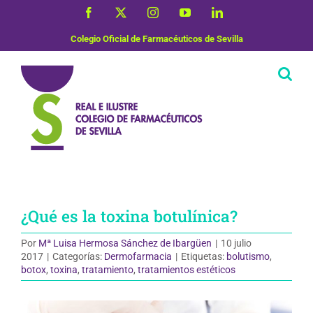
Saltar
Facebook
X
Instagram
YouTube
LinkedIn
al
contenido
Colegio Oficial de Farmacéuticos de Sevilla
¿Qué es la toxina botulínica?
Por
Mª Luisa Hermosa Sánchez de Ibargüen
|
10 julio
2017
|
Categorías:
Dermofarmacia
|
Etiquetas:
bolutismo
,
botox
,
toxina
,
tratamiento
,
tratamientos estéticos
Ver