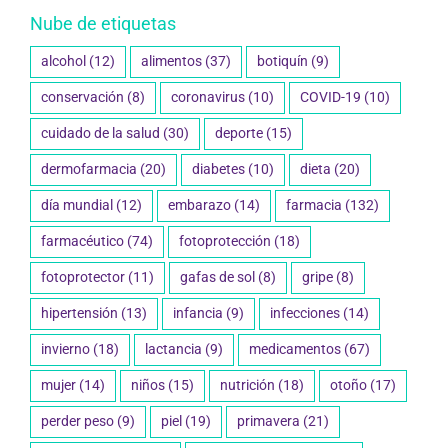
Nube de etiquetas
alcohol
(12)
alimentos
(37)
botiquín
(9)
conservación
(8)
coronavirus
(10)
COVID-19
(10)
cuidado de la salud
(30)
deporte
(15)
dermofarmacia
(20)
diabetes
(10)
dieta
(20)
día mundial
(12)
embarazo
(14)
farmacia
(132)
farmacéutico
(74)
fotoprotección
(18)
fotoprotector
(11)
gafas de sol
(8)
gripe
(8)
hipertensión
(13)
infancia
(9)
infecciones
(14)
invierno
(18)
lactancia
(9)
medicamentos
(67)
mujer
(14)
niños
(15)
nutrición
(18)
otoño
(17)
perder peso
(9)
piel
(19)
primavera
(21)