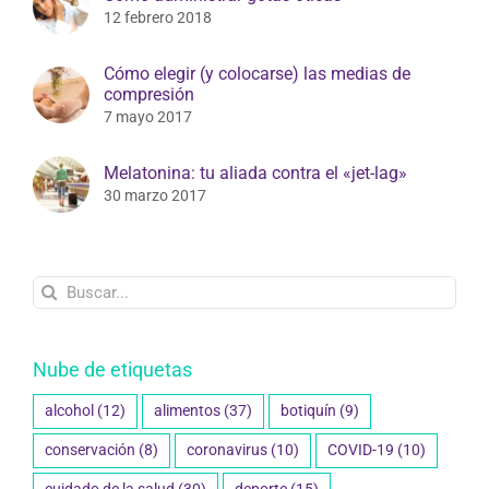
Cómo elegir (y colocarse) las medias de
compresión
7 mayo 2017
Melatonina: tu aliada contra el «jet-lag»
30 marzo 2017
Buscar:
Nube de etiquetas
alcohol
(12)
alimentos
(37)
botiquín
(9)
conservación
(8)
coronavirus
(10)
COVID-19
(10)
cuidado de la salud
(30)
deporte
(15)