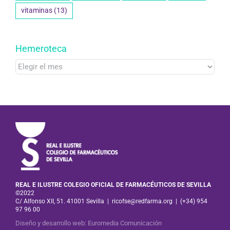
vitaminas
(13)
Hemeroteca
Hemeroteca
REAL E ILUSTRE COLEGIO OFICIAL DE FARMACÉUTICOS DE SEVILLA
©2022
C/ Alfonso XII, 51. 41001 Sevilla
|
ricofse@redfarma.org
|
(+34) 954
97 96 00
Diseño y desarrollo web
:
Euromedia Comunicación