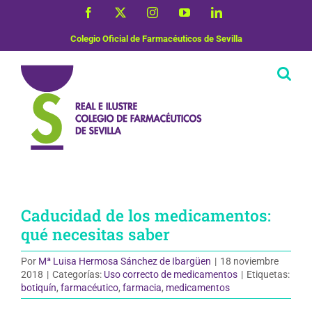
Saltar
Facebook
X
Instagram
YouTube
LinkedIn
al
contenido
Colegio Oficial de Farmacéuticos de Sevilla
Caducidad de los medicamentos:
qué necesitas saber
Por
Mª Luisa Hermosa Sánchez de Ibargüen
|
18 noviembre
2018
|
Categorías:
Uso correcto de medicamentos
|
Etiquetas:
botiquín
,
farmacéutico
,
farmacia
,
medicamentos