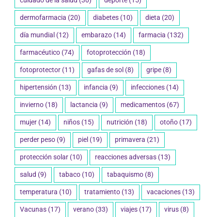
dermofarmacia
(20)
diabetes
(10)
dieta
(20)
día mundial
(12)
embarazo
(14)
farmacia
(132)
farmacéutico
(74)
fotoprotección
(18)
fotoprotector
(11)
gafas de sol
(8)
gripe
(8)
hipertensión
(13)
infancia
(9)
infecciones
(14)
invierno
(18)
lactancia
(9)
medicamentos
(67)
mujer
(14)
niños
(15)
nutrición
(18)
otoño
(17)
perder peso
(9)
piel
(19)
primavera
(21)
protección solar
(10)
reacciones adversas
(13)
salud
(9)
tabaco
(10)
tabaquismo
(8)
temperatura
(10)
tratamiento
(13)
vacaciones
(13)
Vacunas
(17)
verano
(33)
viajes
(17)
virus
(8)