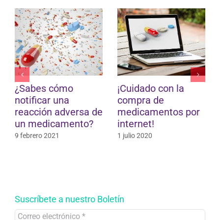
 la
Cómo utilizar mi
Ahora será má
vacuna sublingual
fácil dejar de f
os por
para la alergia
8 octubre 2019
11 febrero 2020
Suscríbete a nuestro Boletín