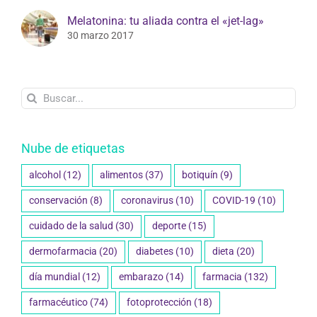
7 mayo 2017
Melatonina: tu aliada contra el «jet-lag»
30 marzo 2017
Buscar:
Nube de etiquetas
alcohol
(12)
alimentos
(37)
botiquín
(9)
conservación
(8)
coronavirus
(10)
COVID-19
(10)
cuidado de la salud
(30)
deporte
(15)
dermofarmacia
(20)
diabetes
(10)
dieta
(20)
día mundial
(12)
embarazo
(14)
farmacia
(132)