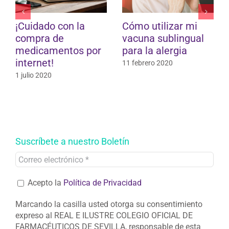
Ahora será más
Gluten en
fácil dejar de fumar
medicamentos:
¿qué excipientes lo
8 octubre 2019
contienen y cuáles
no?
24 septiembre 2019
Suscríbete a nuestro Boletín
Acepto la
Política de Privacidad
Marcando la casilla usted otorga su consentimiento
expreso al REAL E ILUSTRE COLEGIO OFICIAL DE