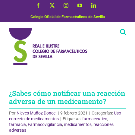
Saltar
Facebook
X
Instagram
YouTube
LinkedIn
al
contenido
Colegio Oficial de Farmacéuticos de Sevilla
¿Sabes cómo notificar una reacción
adversa de un medicamento?
Por
Nieves Muñoz Doncel
|
9 febrero 2021
|
Categorías:
Uso
correcto de medicamentos
|
Etiquetas:
farmacéutico
,
farmacia
,
Farmacovigilancia
,
medicamentos
,
reacciones
adversas