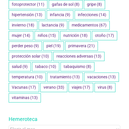
farmacéutico
(74)
fotoprotección
(18)
fotoprotector
(11)
gafas de sol
(8)
gripe
(8)
hipertensión
(13)
infancia
(9)
infecciones
(14)
invierno
(18)
lactancia
(9)
medicamentos
(67)
mujer
(14)
niños
(15)
nutrición
(18)
otoño
(17)
perder peso
(9)
piel
(19)
primavera
(21)
protección solar
(10)
reacciones adversas
(13)
salud
(9)
tabaco
(10)
tabaquismo
(8)
temperatura
(10)
tratamiento
(13)
vacaciones
(13)
Vacunas
(17)
verano
(33)
viajes
(17)
virus
(8)
vitaminas
(13)
Hemeroteca